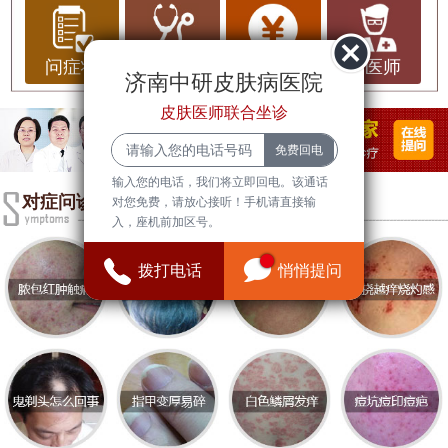
（HPV）引起，通常表现为皮肤表面平坦的小丘
疹，颜色与周围皮肤相似或稍微偏暗。扁平疣多见
于面部、手背及四肢等部位，尤其在青少年和年轻
问症状
问治疗
问费用
问医师
济南中研皮肤病医院
人中更为常见。虽然扁平疣通常不会引起疼痛，但
皮肤医师联合坐诊
它们可能会导致患者的心理困扰，影响自信心和社
交活动。
输入您的电话，我们将立即回电。该通话
扁平疣的症状
对症问诊
对您免费，请放心接听！手机请直接输
入，座机前加区号。
扁平疣的主要症状包括：
1. **外观特征**：扁平疣通常呈现为小而平坦的丘
拨打电话
悄悄提问
疹，直径一般在1-5毫米之间，表面光滑，颜色与周
围皮肤相似或稍微偏暗。
2. **数量**：扁平疣可以单独出现也可以成群出现，
数量从几颗到数十颗不等。
3. **瘙痒感**：虽然大多数情况下扁平疣不会引起明