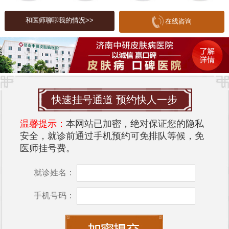
显的瘙痒，但在某些情况下，患者可能会感到轻微
的瘙痒或不适。
和医师聊聊我的情况>>
在线咨询
环境对皮肤的影响
环境因素对皮肤健康有着重要影响。济南的气候特
点是湿润和温暖，这种环境容易滋生细菌和病毒，
增加皮肤病的发生率。高温高湿的环境可能导致皮
快速挂号通道 预约快人一步
肤出汗增多，皮肤屏障功能下降，从而使得扁平疣
等皮肤病更容易发生。此外，空气中的污染物和过
温馨提示：
本网站已加密，绝对保证您的隐私
敏原也可能刺激皮肤，导致皮肤问题的加重。因
安全，就诊前通过手机预约可免排队等候，免
此，保持良好的生活习惯和环境卫生是预防扁平疣
医师挂号费。
的重要措施。
就诊姓名：
在济南，针对扁平疣的治疗，建议选择专业的皮肤
科医院进行诊断和治疗。
济南中研皮肤科医院
是一
手机号码：
家专注于皮肤病治疗的医疗机构，拥有先进的医疗
设备和经验丰富的医生团队。医院提供多种治疗扁