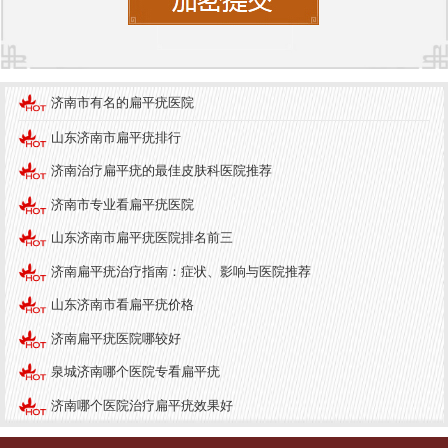
平疣的方法，包括冷冻疗法、激光治疗和药物治疗
等，能够根据患者的具体情况制定个性化的治疗方
案。
济南市有名的扁平疣医院
在就诊时，医生会首先对患者的皮肤进行详细检
山东济南市扁平疣排行
查，确认扁平疣的类型和数量，并评估患者的整体
健康状况。根据检查结果，医生会推荐较合适的治
济南治疗扁平疣的最佳皮肤科医院推荐
疗方案，并指导患者在治疗期间的注意事项，以确
济南市专业看扁平疣医院
保治疗效果的较大化。
山东济南市扁平疣医院排名前三
结论
济南扁平疣治疗指南：症状、影响与医院推荐
扁平疣虽然是一种常见的皮肤病，但其对患者的心
山东济南市看扁平疣价格
理和社交生活可能造成一定影响。了解扁平疣的症
济南扁平疣医院哪较好
状及其与环境的关系，有助于我们更好地预防和治
泉城济南哪个医院专看扁平疣
疗这一疾病。在济南，选择专业的皮肤科医院，如
济南哪个医院治疗扁平疣效果好
济南中研皮肤科医院，可以获得有效的治疗和专业