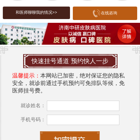
担。许多人因为扁平疣而感到自卑，避免与他人接
和医师聊聊我的情况>>
在线咨询
触，甚至影响到日常生活和工作。因此，及时就医
并采取有效的治疗措施显得尤为重要。
预防扁平疣
预防扁平疣的关键在于保持良好的个人卫生习惯。
避免与感染者直接接触，尽量不共用个人物品，尤
快速挂号通道 预约快人一步
其是在公共场所。此外，增强自身免疫力，保持健
温馨提示：
本网站已加密，绝对保证您的隐私
康的生活方式，如均衡饮食、适量运动和充足睡眠
安全，就诊前通过手机预约可免排队等候，免
也有助于降低感染风险。
医师挂号费。
环境对皮肤的影响
就诊姓名：
环境因素对皮肤健康有着重要影响。空气污染、紫
外线辐射、气候变化等都可能导致皮肤问题的加
手机号码：
重。尤其是在城槐荫，空气中的有害物质可能会刺
激皮肤，导致皮肤屏障受损，从而增加感染的风