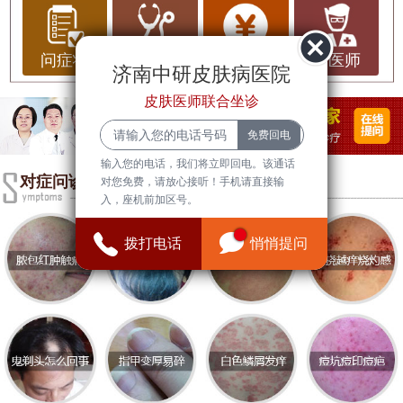
（HPV）引起，通常表现为皮肤表面平坦、颜色与
周围皮肤相似或稍深的小丘疹。扁平疣多见于青少
年和年轻人，尤其是在面部、手背和前臂等暴露部
问症状
问治疗
问费用
问医师
济南中研皮肤病医院
位。虽然扁平疣通常不会引起疼痛或瘙痒，但其外
皮肤医师联合坐诊
观可能会对患者的心理造成困扰，影响自信心和社
交活动。
输入您的电话，我们将立即回电。该通话
扁平疣的基本常识
对症问诊
对您免费，请放心接听！手机请直接输
入，座机前加区号。
扁平疣的传播途径主要是通过直接接触感染者的皮
肤或通过共用物品（如毛巾、剃须刀等）传播。由
拨打电话
悄悄提问
于其潜伏期较长，感染者在不知情的情况下可能会
将病毒传播给他人。扁平疣的治疗方法多种多样，
包括冷冻疗法、激光治疗、化学剥脱等，但由于病
毒的特性，复发的可能性较高。
扁平疣的困扰
扁平疣不仅影响外观，还可能给患者带来心理负