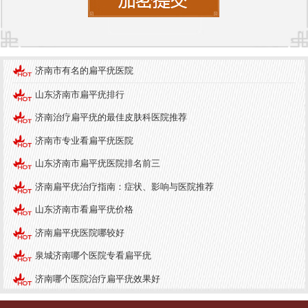
险。因此，保持良好的生活环境，定期清洁皮肤，
使用适合自己肤质的护肤品，能够有效降低皮肤病
的发生率。
济南市有名的扁平疣医院
在济南，许多医院提供扁平疣的诊疗服务，其中
济
山东济南市扁平疣排行
南中研皮肤病医院
以其专业的医疗团队和出色的治
疗设备而受到患者的广泛认可。医院拥有多位经验
济南治疗扁平疣的最佳皮肤科医院推荐
丰富的皮肤科医生，能够为患者提供个性化的诊疗
济南市专业看扁平疣医院
方案。此外，医院注重患者的心理疏导，帮助患者
山东济南市扁平疣医院排名前三
缓解因皮肤病带来的心理压力。
济南扁平疣治疗指南：症状、影响与医院推荐
在就医过程中，患者可以通过医院的官方网站或电
山东济南市看扁平疣价格
话进行预约，避免排队等候。医院还提供详细的检
济南扁平疣医院哪较好
查和评估服务，帮助患者了解自身的病情，制定合
泉城济南哪个医院专看扁平疣
理的治疗计划。
济南哪个医院治疗扁平疣效果好
扁平疣虽然是一种常见的皮肤病，但通过科学的预