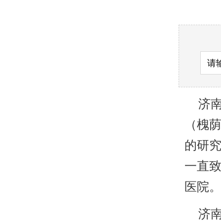
济南
（槐
的研
一直致
医院
济南