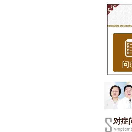
济南
会给
（HP
处出
通常
问
不适
扁平
色较
通常
对症
其是