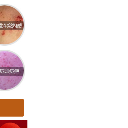
提供治
和先进
治疗扁
或药物
和个体
可以采
持皮肤
持充足