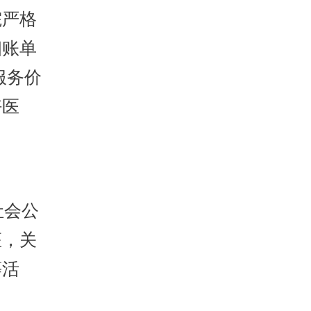
院严格
细账单
服务价
好医
社会公
座，关
等活