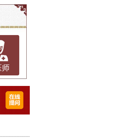
题可能
瘤病毒
肤接触
病虽然
困扰和
医师
滑、颜
些疙瘩
扰，尤