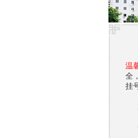
总的
个不
疗，
肤。
温
全
挂