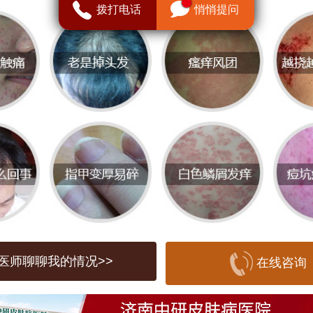
拨打电话
悄悄提问
中研皮肤科医院
是一家专业的医疗机构，
平疣的服务。该医院拥有经验丰富的医生
备，能够为患者提供有效的治疗方案。在
时，医生可能会采用冷冻疗法、激光治疗
等方法，具体治疗方案会根据患者的病情
而定。
接受医院的治疗外，患者在日常生活中也
些护理措施来帮助缓解扁平疣的症状。保
医师聊聊我的情况>>
在线咨询
干燥，避免长时间暴露在潮湿环境中，保
眠和均衡的饮食等都有助于加快康复。