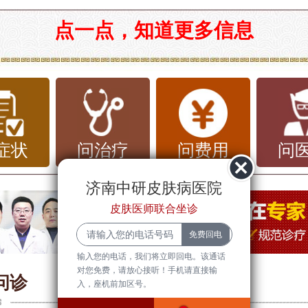
是一座美丽的城市，但扁平疣这种皮肤问
点一点，知道更多信息
居民带来困扰。扁平疣是一种由人类乳头
V）感染引起的常见皮肤疾病，通常在皮
现，如手部、脚底、膝盖等部位。这种疾
是良性的，但在外观上可能会给患者带来
症状
问治疗
问费用
问
。
济南中研皮肤病医院
疣的症状主要表现为皮肤上出现扁平、光
皮肤医师联合坐诊
浅的小疙瘩，有时会有黑色点状斑点。这
输入您的电话，我们将立即回电。该通话
不会引起疼痛，但可能会在外观上造成困
对您免费，请放心接听！手机请直接输
问诊
入，座机前加区号。
在暴露部位，如手部或脸部。