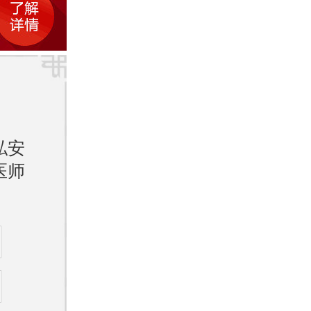
疣的一
断和治
康的肌
私安
医师