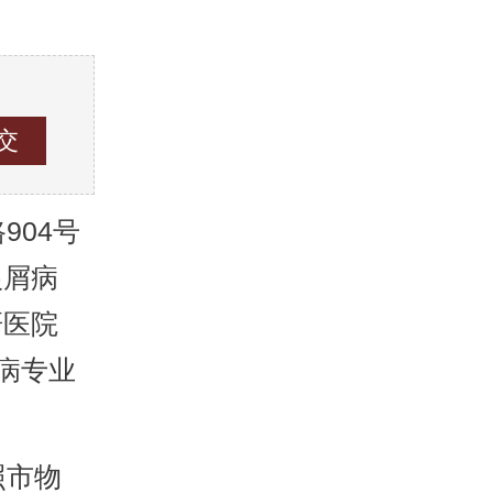
04号
银屑病
研医院
病专业
照市物