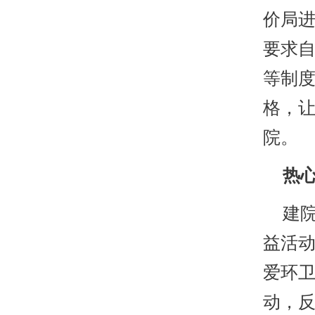
价局
要求
等制度
格，
院。
热心
建院
益活
爱环
动，