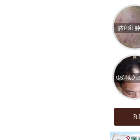
济南
疗扁
的设
平疣
治疗
情况
除了
取一
和
清洁
的睡