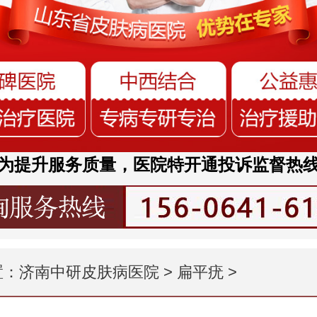
为提升服务质量，医院特开通投诉监督热
置：
济南中研皮肤病医院
>
扁平疣
>