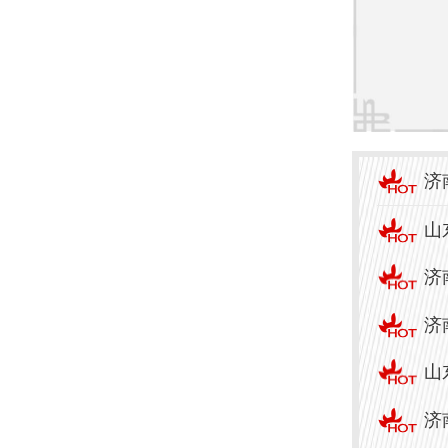
和治
中研
适的
确保
济
疣的
治疗
山
济
扁平
济
关于
山
个体
济
下，