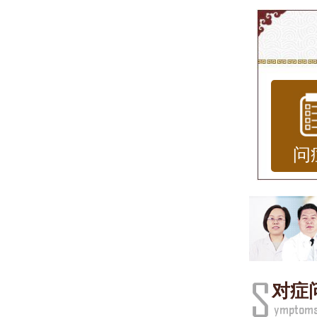
济南
扁平
表面
变主要
和年
问
位。
和不
状况
扁平
对症