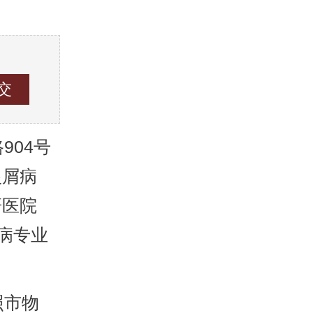
04号
银屑病
研医院
病专业
照市物