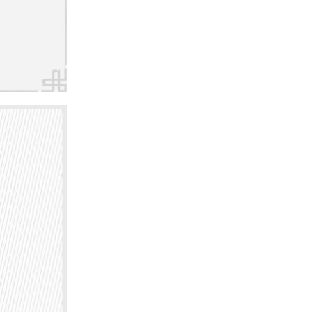
提供舒
保护，
对扁平
、药物
患者的
情况
光或冷