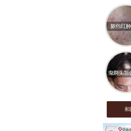
扁平
态。当
疣。
增加
会自
位。
医院
选择
一家
和
术，
在就