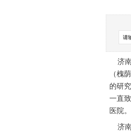
济南
（槐
的研
一直致
医院
济南