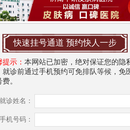
历史病例的成功率。
，医院的环境也对患者的心理和身体康复
响。一个安静、整洁且设备齐全的医疗环
快速挂号通道 预约快人一步
者感到更加放松，减少就医过程中的心理
馨提示：
本网站已加密，绝对保证您的隐
皮肤的恢复也有促进作用。
，就诊前通过手机预约可免排队等候，免
中研皮肤病医院
的推荐
号费。
南，中研皮肤病医院是一所专注于皮肤病
就诊姓名：
医疗机构。该院汇聚了国家级的皮肤病专
手机号码：
先进的医疗设备，致力于为患者提供精准