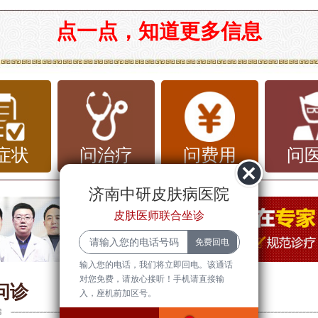
市看扁平疣价格及相关常识
点一点，知道更多信息
疣是一种常见的皮肤良性增生，通常表现
平坦、颜色接近肤色或淡棕色的小丘疹。
由人乳头瘤病毒（HPV）引起，多见于
轻人群，往往出现在面部、手背和其他暴
症状
问治疗
问费用
问
由于扁平疣不仅对外观有影响，还可能引
济南中研皮肤病医院
适，因此很多患者希望通过专业治疗来改
皮肤医师联合坐诊
。
输入您的电话，我们将立即回电。该通话
疣的基本常识
对您免费，请放心接听！手机请直接输
问诊
入，座机前加区号。