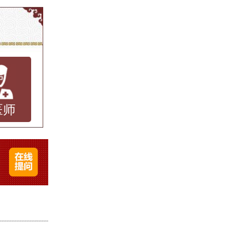
为皮肤
这种病
青少年
露部
医师
起瘙痒
善皮肤