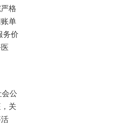
院严格
细账单
服务价
好医
社会公
座，关
等活