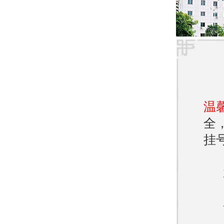
以及
另外
接影
使患
温
对于
全
济南
挂
在济
专业
备了