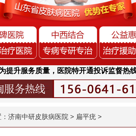
为提升服务质量，医院特开通投诉监督热
置：
济南中研皮肤病医院
>
扁平疣
>