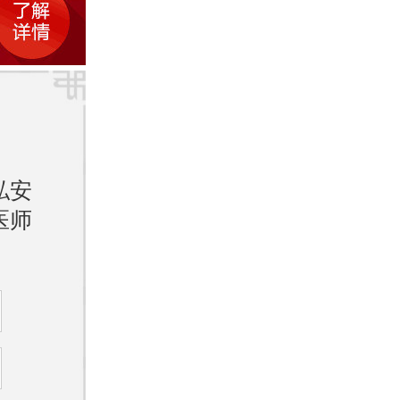
有着直
境能够
压力，
私安
医师
治疗的
家，配
的诊断