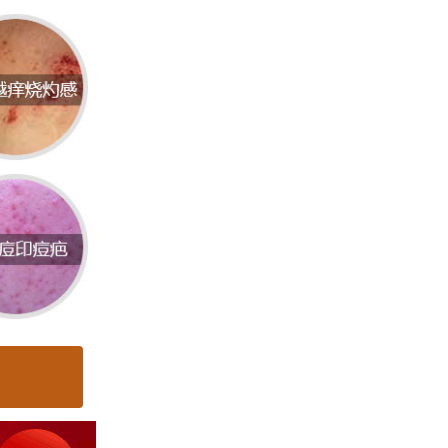
统的状
发扁平
都可能
们可能
其他部
重要。
专业技
。患者
业背景