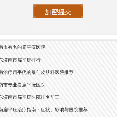
疗。
皮肤病医院拥有良好的医疗环境，为患者
就诊体验。同时，医院还注重患者的隐私
患者在治疗过程中的安全与安心。医院针
南市有名的扁平疣医院
治疗方法多样，包括冷冻疗法、激光治疗
等，能够满足不同患者的需求。
东济南市扁平疣排行
南治疗扁平疣的最佳皮肤科医院推荐
疣治疗的费用
南市专业看扁平疣医院
在济南市看扁平疣的价格，具体费用会因
东济南市扁平疣医院排名前三
情况、选择的医院和治疗方法而异。一般
南扁平疣治疗指南：症状、影响与医院推荐
简单的外用药物治疗费用相对较低，而激