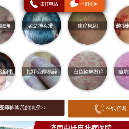
疣的形成与多种因素有关，尤其是免疫系
拨打电话
悄悄提问
机体免疫力下降时，HPV病毒更容易引
此外，与感染者的接触、共享个人用品等
传播风险。虽然扁平疣多是良性的，但它
行消退也可能持续存在数年，甚至扩散到
品质与环境对皮肤健康的影响
医院进行扁平疣治疗时，医院的品质至关
优质的皮肤病医院通常具备丰富的经验和
医师聊聊我的情况>>
在线咨询
能够提供准确的诊断和个性化的治疗方案
诊时，应关注医院的医疗设备、医生的专