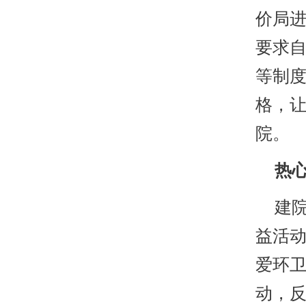
价局
要求
等制度
格，
院。
热心
建院
益活
爱环
动，