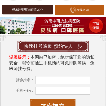
得了良好的效果。医院医生会根据患者的病情和身
和医师聊聊我的情况>>
在线咨询
体状况，选择最为适合的治疗方式。同时，医院注
重患者的沟通与关怀，为患者提供人性化的服务，
让患者在接受治疗的同时，能够感受到关心与支
持。
医院服务
快速挂号通道 预约快人一步
济南中研皮肤病医院在服务方面也有着良好的口
碑。医院设有咨询窗口，患者可以在就诊前进行详
温馨提示：
本网站已加密，绝对保证您的隐私
安全，就诊前通过手机预约可免排队等候，免
细咨询，了解扁平疣的相关知识和治疗方案。医院
医师挂号费。
的接待人员态度热情，能够为患者提供便捷的预约
服务，减少患者的等候时间。
就诊姓名：
同时，医院注重患者隐私保护，为每位患者提供舒
手机号码：
适的就医环境。在就医过程中，医院会安排专业的
护理人员进行全程陪护，确保患者在治疗过程中感