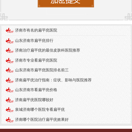
到舒适和安心。
医院品牌
作为一家专注于皮肤病的医院，济南中研皮肤病医
济南市有名的扁平疣医院
院在行业内树立了良好的品牌形象。医院始终坚
持“以患者为中心”的服务理念，不断提升医疗技术和
山东济南市扁平疣排行
服务质量，受到广大患者的信赖与支持。
济南治疗扁平疣的最佳皮肤科医院推荐
医院定期组织美容皮肤健康讲座，向公众普及皮肤
济南市专业看扁平疣医院
病知识，提高人们对皮肤健康的重视。同时，医院
山东济南市扁平疣医院排名前三
也积极参与各种公益活动，为社会贡献自己的力
济南扁平疣治疗指南：症状、影响与医院推荐
量，展现了良好的医院形象和社会责任感。
山东济南市看扁平疣价格
检查与治疗过程
济南扁平疣医院哪较好
对于扁平疣患者，中研皮肤病医院的诊疗流程简洁
泉城济南哪个医院专看扁平疣
高效。首先，患者在前台进行挂号，接着医生会进
济南哪个医院治疗扁平疣效果好
行细致的皮肤检查，必要时可进行相关的实验室检