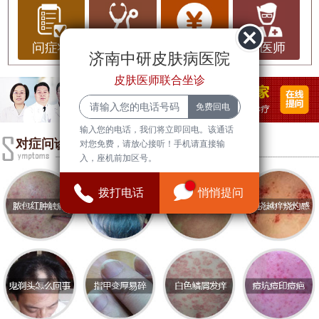
（HPV）引起，通常表现为皮肤表面光滑、颜色略
深于周围皮肤的小丘疹，常见于面部、手背等暴露
部位。尽管扁平疣通常不会给患者带来身体上的痛
问症状
问治疗
问费用
问医师
济南中研皮肤病医院
苦，但由于其外观问题，会影响患者的心理健康，
皮肤医师联合坐诊
因此积极治疗显得尤为重要。
在济南，有些医院专注于皮肤病的治疗，其中
济南
输入您的电话，我们将立即回电。该通话
中研皮肤病医院
在扁平疣的诊断和治疗方面表现突
对症问诊
对您免费，请放心接听！手机请直接输
出，成为许多患者的首选。
入，座机前加区号。
济南中研皮肤病医院
是一所专业治疗皮肤病的医疗
拨打电话
悄悄提问
机构，在国内享有较高的声誉。医院配备了先进的
医疗设备和技术，拥有一支经验丰富的医生团队。
医院注重科学诊疗和个性化治疗，能够根据患者的
具体情况制定合适的治疗方案。
在扁平疣的治疗方面，中研皮肤病医院提供多种有
效的治疗方法，包括激光治疗、冷冻治疗等，均取