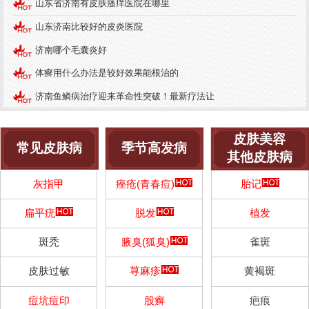
山东省济南有皮肤瘙痒医院在哪里
山东济南比较好的皮炎医院
济南哪个毛囊炎好
体癣用什么办法是较好效果能根治的
济南鱼鳞病治疗迎来革命性突破！最新疗法让
皮肤美容
常见皮肤病
季节高发病
其他皮肤病
灰指甲
痤疮(青春痘)
胎记
扁平疣
脱发
植发
斑秃
腋臭(狐臭)
雀斑
皮肤过敏
荨麻疹
黄褐斑
痘坑痘印
股癣
疤痕