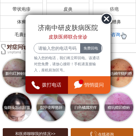
带状疱疹
皮炎
疥疮
体癣
毛周角化
酒糟鼻
济南中研皮肤病医院
毛囊炎
足癣(脚气)
点击咨询
皮肤医师联合坐诊
对症问诊
输入您的电话，我们将立即回电。该通话
对您免费，请放心接听！手机请直接输
入，座机前加区号。
拨打电话
悄悄提问
和医师聊聊我的情况>>
在线咨询