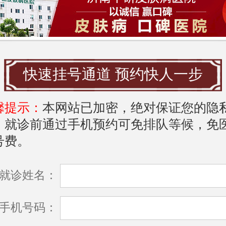
*激光治疗**：利用激光精确去除病变组织，
复快，费用多在1000-3000元。
*化学药物治疗**：使用药物外用，费用相对
快速挂号通道 预约快人一步
00-800元。
馨提示：
本网站已加密，绝对保证您的隐
*免疫治疗**：通过增强机体的免疫反应来抵
，就诊前通过手机预约可免排队等候，免
用相对较高，一般在2000-5000元不等。
号费。
的治疗费用还需根据患者的病情、选择的
就诊姓名：
疗服务的品质来决定。
济南挂号指南
手机号码：