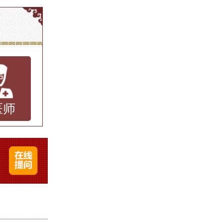
毒
少年和
医师
淡褐色
。虽然
在外观
触或与