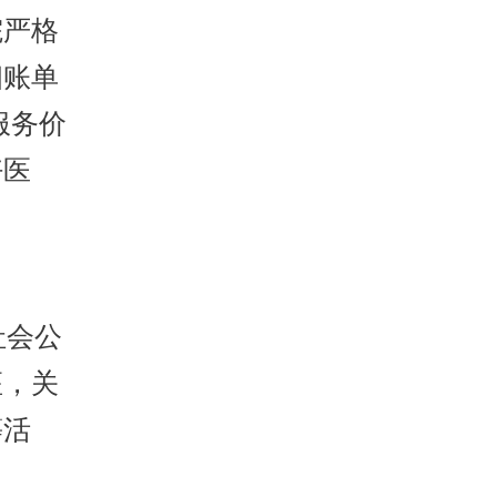
院严格
细账单
服务价
好医
社会公
座，关
等活