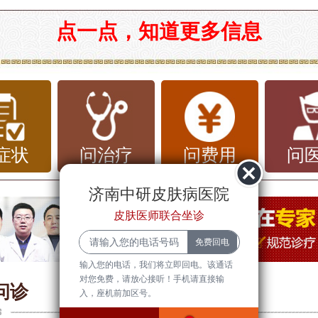
市治扁平疣价格及相关信息
点一点，知道更多信息
扁平疣基本常识
疣又称为扁平疣病毒，是由人类乳头瘤病
V）引起的一种良性皮肤病变，常见于青
症状
问治疗
问费用
问
人。扁平疣通常呈现为小而平坦的肤色或
，主要出现在面部、手背及其他暴露部位
济南中研皮肤病医院
皮肤医师联合坐诊
疣不会带来身体上的严重不适，但由于其
影响，常常导致患者在心理上感到困扰。
输入您的电话，我们将立即回电。该通话
对您免费，请放心接听！手机请直接输
疣的传播途径相对多样，主要通过直接接
问诊
入，座机前加区号。