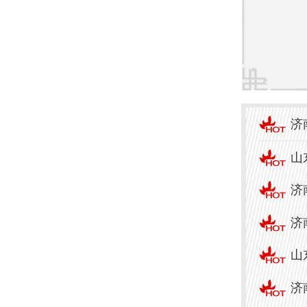
在济
规医
1. 
（如微
济
2. 
山
3. 
济
的排
济
建议
山
病治
济
疗。