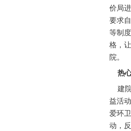
价局
要求
等制度
格，
院。
热心
建院
益活
爱环
动，