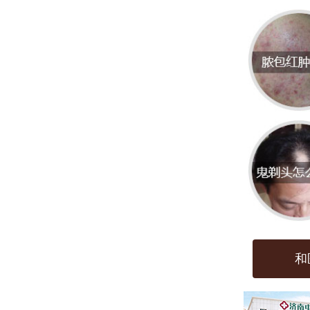
带有
此外
素。
二、
根据
法、
治疗
等。
- *
和
细胞。