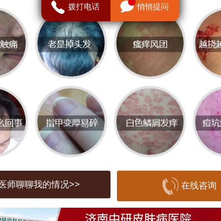
病毒的物品接触（如毛巾、剃须刀等）而
拨打电话
悄悄提问
，患者的免疫力状况也是扁平疣发生的重
治疗方式及价格概述
不同的病情，临床上常用的治疗方式包括
激光治疗、化学药物治疗以及免疫治疗等
方式的价格差异较大，通常在几百元到几
*冷冻疗法**：通过低温冷冻扁平疣，杀死表
医师聊聊我的情况>>
在线咨询
一般费用在500-1500元左右。