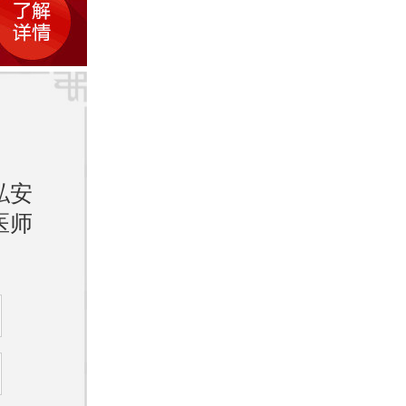
效果显
较低，
私安
抗病
医师
医院以