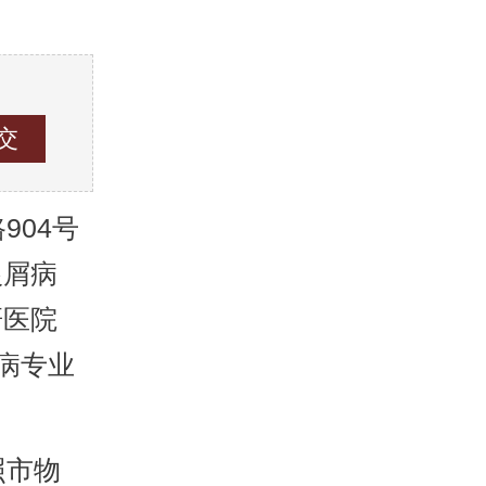
04号
银屑病
研医院
病专业
照市物