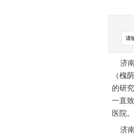
济南
（槐
的研
一直致
医院
济南