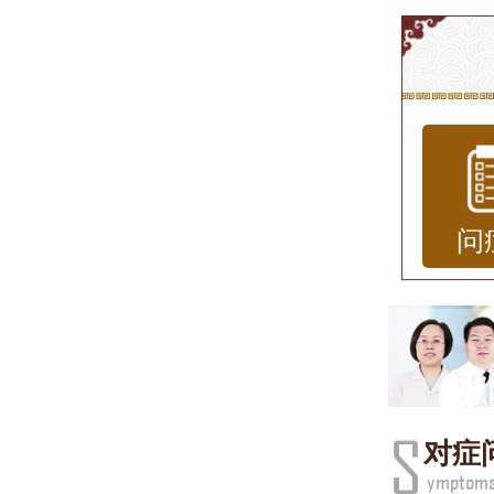
济南
一、
扁平
（HP
问
年轻
丘疹
扁平
上的
扁平
对症