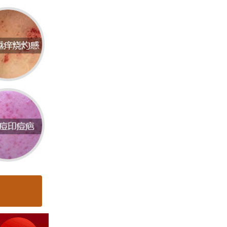
感染。
要因
冷冻疗
。每种
千元不
层病变