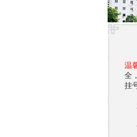
- *
著且恢
- *
通常在3
温
- *
全
毒，费
挂
具体
及医
三、