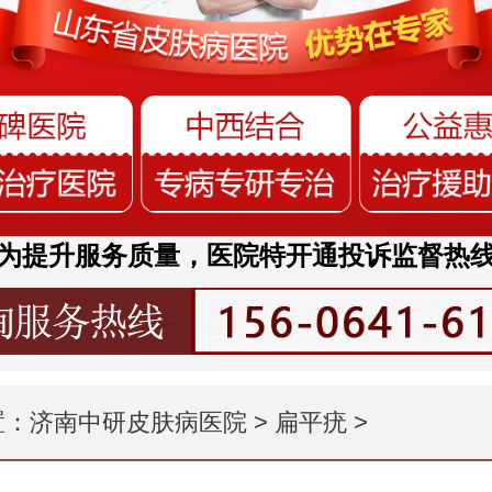
为提升服务质量，医院特开通投诉监督热
置：
济南中研皮肤病医院
>
扁平疣
>