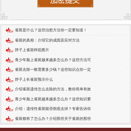
1. 甲状腺功能异常：甲状腺功能亢进或减退可能导
致皮肤出现异常pigmentation，包括雀斑。如果你发
现脖子上有多个雀斑，同时伴有体重变化、心悸、
雀斑是什么？这些治愈方法你一定要知道！
疲劳等症状，建议尽早就医检查甲状腺功能。
雀斑的真相：介绍它的成因及应对方法
2. 内分泌疾病：一些内分泌疾病，如肾上腺功能亢
脖子上雀斑样痣图片
进症，可能导致皮肤色素沉着，出现雀斑。这种情
青少年脸上雀斑越来越多怎么办？这些方法可
况通常伴随其他症状，如高血压、头痛、多汗等。
雀斑去除一般需要多少钱？这些知识点你一定
3. 皮肤病：某些皮肤病，如黄褐斑、黑色素瘤等，
脖子上长雀斑预示什么
可能表现为皮肤上出现异常斑点。如果你发现脖子
介绍雀斑遗传怎么去除的方法，教你简单有效
上的雀斑快速增大或颜色加深，应及时就医检查，
青少年脸上雀斑越来越多怎么办？这些知识要
以排除恶性肿瘤的可能性。
介绍：遗传性雀斑能否彻底去掉？专家告诉你
4. 代谢异常：某些代谢异常，如糖尿病，可能导致
雀斑都有了怎么办？介绍那些关于雀斑的那些
皮肤出现色素沉着。如果你发现脖子上有多个雀
斑，同时伴有口渴、多尿、体重下降等症状，建议