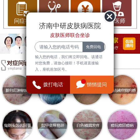
脖子上长雀斑是很多人关注的问题，尤其是当这些
雀斑突然出现或迅速增多时，人们往往会感到担
忧。事实上，雀斑的出现可能与多种因素有关，其
问症状
问治疗
问费用
问医师
济南中研皮肤病医院
中一些可能预示着潜在的健康问题。作为一种皮肤
皮肤医师联合坐诊
症状，雀斑不仅仅是美观问题，更可能反映出身体
内部的健康状况。今天，我们将深入探讨脖子上长
雀斑的可能原因，以及它可能预示的疾病。
输入您的电话，我们将立即回电。该通话
对症问诊
对您免费，请放心接听！手机请直接输
一、什么是雀斑？
入，座机前加区号。
雀斑是一种常见的皮肤症状，表现为皮肤表面出现
拨打电话
悄悄提问
小的、圆形或椭圆形的斑点，颜色通常为棕色或黑
色。它们的大小一般在1-5毫米之间，多数情况下不
会引起不适，但在某些情况下，雀斑的出现可能与
健康问题有关。
二、脖子上长雀斑的原因
1. 遗传因素：许多人的雀斑是由遗传因素决定的，