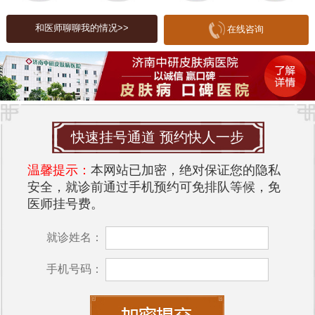
尤其是在家族中有多个成员出现类似症状时，可能
和医师聊聊我的情况>>
在线咨询
是基因的影响。
2. 激素变化：激素水平的波动也可能导致雀斑的出
现。例如，怀孕、更年期或其他内分泌疾病可能引
发激素变化，从而导致皮肤出现雀斑。
3. 内分泌失调：内分泌系统的失调，尤其是甲状腺
快速挂号通道 预约快人一步
功能异常，可能会导致皮肤出现异常pigmentation，
温馨提示：
本网站已加密，绝对保证您的隐私
包括雀斑。
安全，就诊前通过手机预约可免排队等候，免
4. 紫外线暴露：长期暴露在阳光下，尤其是紫外线
医师挂号费。
的照射也可能导致皮肤出现雀斑。
就诊姓名：
三、脖子上长雀斑可能预示的疾病
手机号码：
虽然大多数情况下，脖子上的雀斑是无害的，但在
某些情况下，它们可能预示着潜在的健康问题。以
下是一些可能的疾病：