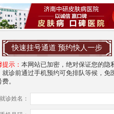
遗传因素：有些人天生皮肤敏感，黑色素生
，因此更容易出现雀斑。
的类型
可以分为两种类型：
快速挂号通道 预约快人一步
太阳雀斑：由长期紫外线照射引起，通常出
馨提示：
本网站已加密，绝对保证您的隐
露在阳光下的部位，如脸部、手背等。
，就诊前通过手机预约可免排队等候，免
号费。
激素性雀斑：由激素水平变化引起，常见于
更年期或使用激素类药物时。
就诊姓名：
的影响