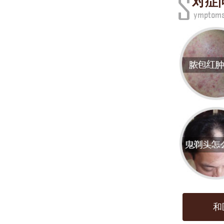
在的
对症
色素
素水
雀斑
1. 
因。
活，
2. 
例如
激素
和