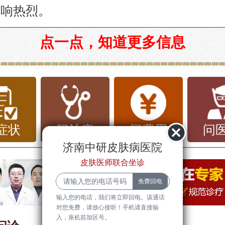
反响热烈。
都有了怎么办？揭秘那些关于雀斑的那些
点一点，知道更多信息
，这个让许多人困扰的皮肤问题。无论是
脸颊，还是成片出现在鼻梁，雀斑总是让
。那么，雀斑到底是什么？为什么会出现
应对？今天，我们就来聊聊这些关于雀斑
症状
问治疗
问费用
问
济南中研皮肤病医院
。
皮肤医师联合坐诊
是雀斑？
输入您的电话，我们将立即回电。该通话
是一种常见的皮肤问题，通常表现为脸部
对您免费，请放心接听！手机请直接输
入，座机前加区号。