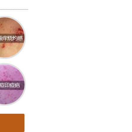
肤中黑
传、激
主要原
会被激
。
出现。
病时，