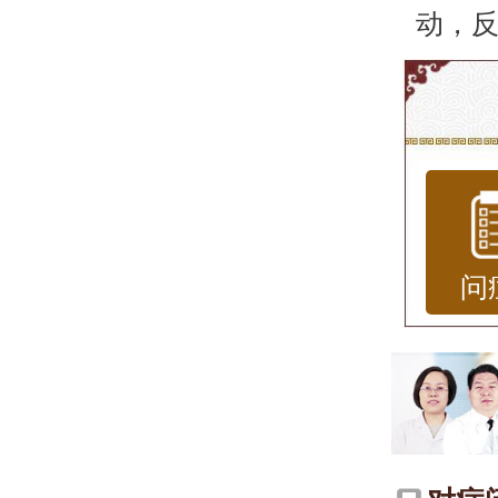
动，
雀斑
雀斑
布在
烦恼
预防和
问
些事”
什么
雀斑