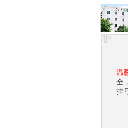
3. 
较强
雀斑
雀斑
1. 
温
常暴
全
挂
2. 
期、
雀斑