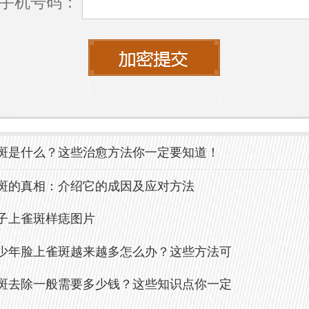
手机号码：
不仅影响美观，还可能引发其他皮肤问题
雀斑可能导致皮肤色素沉着加重，甚引发
因此，及时预防和治疗雀斑非常重要。
预防雀斑？
防晒：防晒是预防雀斑的关键。每天出门前
斑是什么？这些治愈方法你一定要知道！
晒霜，选择防晒系数高且含有抗氧化成分
斑的真相：介绍它的成因及应对方法
子上雀斑样痣图片
避免紫外线：尽量减少在烈日下暴露的时间
少年脸上雀斑越来越多怎么办？这些方法可
午10点到下午4点这段时间。
斑去除一般需要多少钱？这些知识点你一定