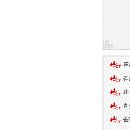
雀斑
如，
变。
如何
1. 
雀
抹防
雀
品。
脖
2. 
青
是在上
雀