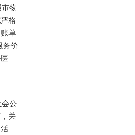
照市物
院严格
细账单
服务价
好医
社会公
座，关
等活