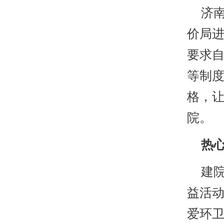
济南
价局
要求
等制度
格，
院。
热心
建院
益活
爱环