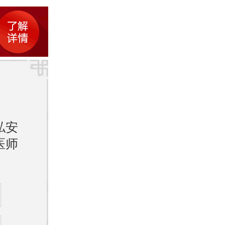
成能力
现在经
私安
医师
怀孕