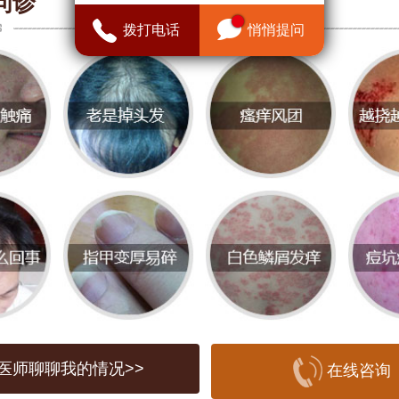
或成片的棕色小斑点。这些斑点是由于皮
问诊
拨打电话
悄悄提问
的过度生成所导致的。黑色素的生成与遗
平、紫外线照射等因素密切相关。
的形成原因
紫外线照射：阳光中的紫外线是雀斑形成的
长期暴露在阳光下，皮肤中的黑色素细胞
产生更多的黑色素，从而导致雀斑的出现
激素影响：激素水平的变化也会导致雀斑的
，怀孕期间、使用避孕药或患有内分泌疾
水平的波动可能会引发雀斑。
医师聊聊我的情况>>
在线咨询