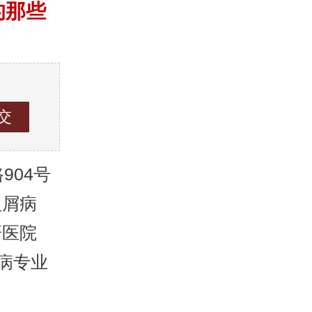
的那些
04号
银屑病
研医院
病专业