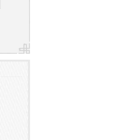
。例
皮肤癌
都要涂
的产
，尤其