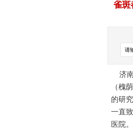
雀斑
济南
（槐
的研
一直致
医院