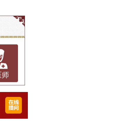
事！
细密散
人觉得
？如何
的“那
医师
出现散