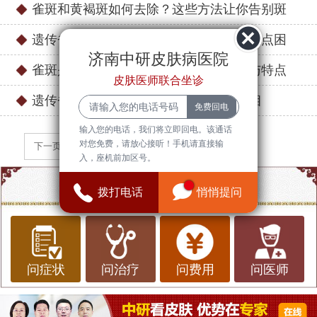
雀斑和黄褐斑如何去除？这些方法让你告别斑
遗传雀斑怎么调理？这些方法让你告别斑点困
济南中研皮肤病医院
雀斑是什么斑型？介绍雀斑的形成原因与特点
皮肤医师联合坐诊
遗传雀斑能彻底根除吗？科学了解其真相
输入您的电话，我们将立即回电。该通话
对您免费，请放心接听！手机请直接输
下一页
入，座机前加区号。
点一点，知道更多信息
拨打电话
悄悄提问
问症状
问治疗
问费用
问医师