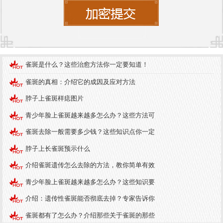
变大，建议及时就医检查。
那么，如何预防和治疗脖子长雀斑呢？以下是一些
建议：
1. 防晒：阳光是雀斑形成的主要原因，因此防晒是
雀斑是什么？这些治愈方法你一定要知道！
预防和减轻雀斑的关键。每天出门前都要涂抹防晒
雀斑的真相：介绍它的成因及应对方法
霜，选择防晒系数高且含有物理防晒成分的产品。
脖子上雀斑样痣图片
2. 科学护肤：避免使用过于刺激的护肤产品，选择
青少年脸上雀斑越来越多怎么办？这些方法可
适合自己皮肤类型的护肤品。定期去角质可以帮助
雀斑去除一般需要多少钱？这些知识点你一定
皮肤更好地吸收护肤品，但要注意不要过度去角
脖子上长雀斑预示什么
质，以免损伤皮肤。
介绍雀斑遗传怎么去除的方法，教你简单有效
3. 均衡饮食：多吃富含维生素C和维生素E的食物，
青少年脸上雀斑越来越多怎么办？这些知识要
这些营养成分有助于美白皮肤，减少黑色素的生
成。同时，保持饮食清淡，避免过多的油腻和刺激
介绍：遗传性雀斑能否彻底去掉？专家告诉你
性食物。
雀斑都有了怎么办？介绍那些关于雀斑的那些