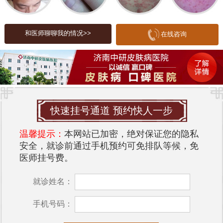
2. 阳光照射：阳光中的紫外线是雀斑形成的主要原
因之一。脖子部位的皮肤相对较薄，紫外线容易穿
和医师聊聊我的情况>>
在线咨询
透，导致黑色素生成，形成雀斑。
3. 激素变化：激素水平的波动也可能导致雀斑的出
现。例如，怀孕、更年期或某些内分泌疾病都可能
引起激素变化，从而影响皮肤色素的分布。
4. 皮肤护理不当：有些人在护肤过程中使用了过于
快速挂号通道 预约快人一步
刺激的产品，或者过度去角质，导致皮肤屏障受
温馨提示：
本网站已加密，绝对保证您的隐私
损，进而引发雀斑的出现。
安全，就诊前通过手机预约可免排队等候，免
5. 环境因素：空气污染、紫外线强度增加等环境因
医师挂号费。
素也可能导致脖子部位出现雀斑。
就诊姓名：
除了以上原因，脖子长雀斑还可能是某些疾病的信
号。例如，某些内分泌疾病或代谢异常可能通过皮
手机号码：
肤表现出来。如果你发现脖子上的雀斑突然增多或