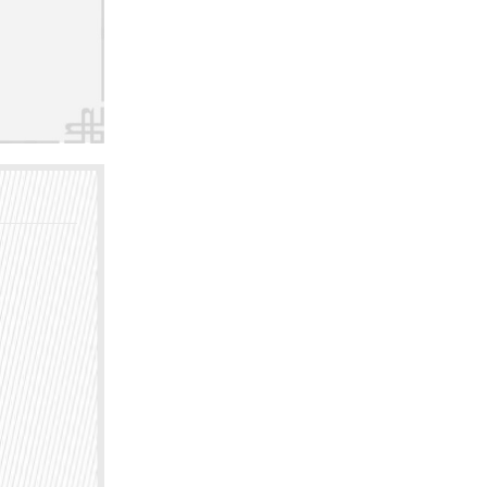
大、空
则以其
让患者
活中也
、均衡
，患者