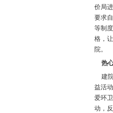
价局
要求
等制度
格，
院。
热心
建院
益活
爱环
动，