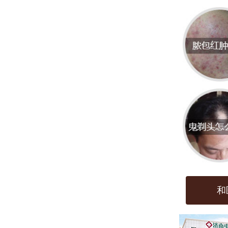
医院
**医院
选择
业的
案。
队，
段。
的衡
和
在此，
支经