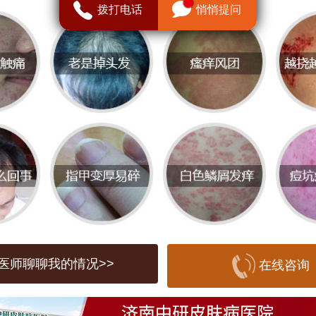
拨打电话
悄悄提问
的品质和环境。
品质**
医院时，首先要关注医院的医疗团队和设
皮肤科医生能够提供更加精准的诊断和治
一些医院会有专门的皮肤病研究机构及专
在带状疱疹方面积累了丰富的临床经验和
此外，医院的治疗成功率、患者满意度也
量指标。
医师聊聊我的情况>>
在线咨询
我们推荐**
济南中研皮肤病医院
**。该
验丰富的皮肤病专家团队，医院设备齐全