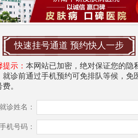
者提供全面的皮肤检测与治疗。医院还引
治疗技术，如光疗、药物治疗等，以帮助
控制病情，减少复发的可能。
快速挂号通道 预约快人一步
境对皮肤的影响**
馨提示：
本网站已加密，绝对保证您的隐
的环境同样是患者在选择时需考虑的重要
，就诊前通过手机预约可免排队等候，免
良好的医疗环境不仅能提高患者的就医体
号费。
皮肤病的治疗有积极的影响。例如，医院
就诊姓名：
的卫生条件，确保医疗器械的无菌性，以
染。此外，患者在治疗期间的心理状态也
手机号码：
的恢复，温馨的医院环境可以缓解患者的