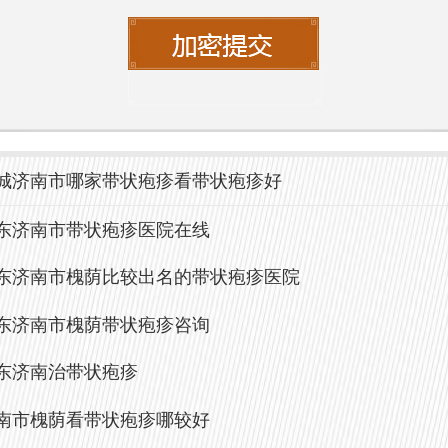
让他们更放松地接受治疗。
市槐荫区的一些医院环境可能会因人流量
小等因素受到影响。
济南中研皮肤病医院
、舒适的就医环境和周到的服务而著称，
城济南市哪家带状疱疹看带状疱疹好
疗过程中感受不到过多的压力。
东济南市带状疱疹医院在线
状疱疹的预防与注意事项**
东济南市槐荫比较出名的带状疱疹医院
选择合适的医院进行治疗，患者在日常生
东济南市槐荫带状疱疹咨询
意一些预防措施。如保持良好的作息时间
东济南治带状疱疹
食、增强锻炼来提高自身的免疫力。此外
南市槐荫看带状疱疹哪较好