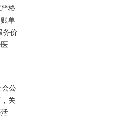
院严格
细账单
服务价
好医
社会公
座，关
等活