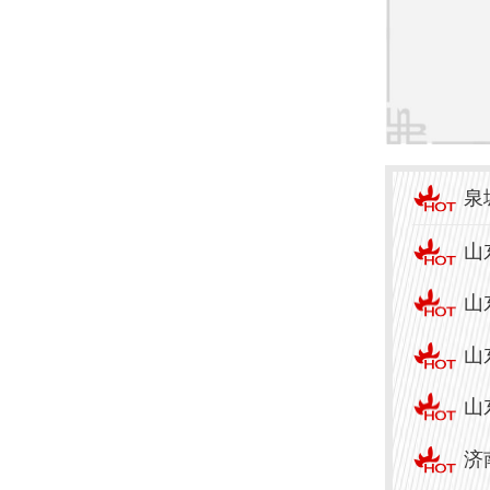
绪，
济南
间狭
优雅
泉
在治
山
**带
山
除了
山
应注
山
的饮
济