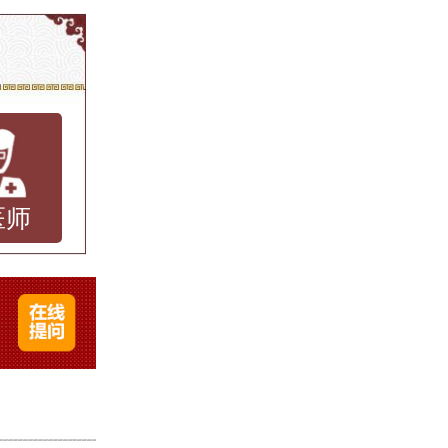
是由水痘
的疼痛
免疫力
疱疹虽
医师
，严重
医院进
治服
要关注