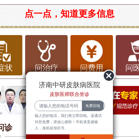
：带状疱疹在槐荫的医院选择及推荐
点一点，知道更多信息
疹（Shingles），又称为“带状火蛇”，
引起的皮肤病。它通常表现为身体某一侧
疹，伴有水疱的形成。这种病通常出现在
者、疲劳或精神压力较大的人群中。带状
症状
问治疗
问费用
问
会直接危及生命，但其症状可能极为痛苦
济南中研皮肤病医院
患者的生活质量。因此，及时选择合适的
皮肤医师联合坐诊
疗尤为重要。
输入您的电话，我们将立即回电。该通话
南市槐荫区，许多医院提供带状疱疹的诊
对您免费，请放心接听！手机请直接输
问诊
入，座机前加区号。
然而，医院的选择不仅仅在于名气，还需