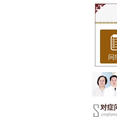
标题
带状疱
病毒
和皮
低下
问
然不
影响
行治
在济
对症
务。