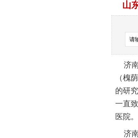
山
济南
（槐
的研
一直致
医院
济南