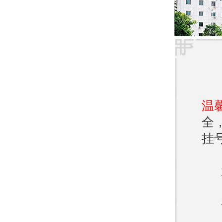
为患
进的
好地
**环
温
医院
全
一个
挂
能对
良好
叉感
疾病