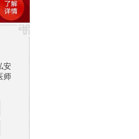
入了先
患者更
私安
因素。
医师
验，还
要保持
防止交
会影响
紧张情