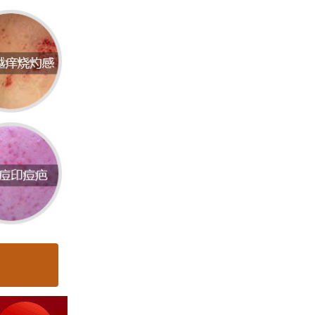
备。专
疗方
业团
治疗手
是重要
院拥有一
，可以