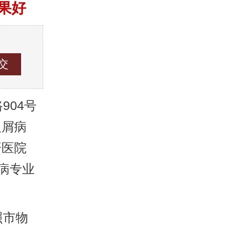
果好
04号
银屑病
研医院
病专业
照市物