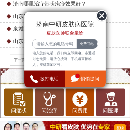
济南哪里治疗带状疱疹效果好？
山东济南市槐荫带状疱疹专家门诊
济南中研皮肤病医院
泉城济南带状疱疹医院哪里的好
皮肤医师联合坐诊
山东济南市槐荫哪有治带状疱疹的医院
输入您的电话，我们将立即回电。该通话
对您免费，请放心接听！手机请直接输
下一页
入，座机前加区号。
点一点，知道更多信息
拨打电话
悄悄提问
问症状
问治疗
问费用
问医师