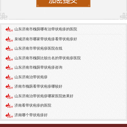
挂号到诊后服务，都力求做到细致入微。患者可以
通过官方网站或电话预约，避免排队等候的烦恼。
在就诊过程中，医生会充分听取患者的病史和症
山东济南市槐荫哪有治带状疱疹的医院
状，进行全面的体检和必要的辅助检查，从而做出
准确的诊断。
泉城济南市哪家带状疱疹看带状疱疹好
此外，医院设有专门的护理团队，为患者提供术后
山东济南市带状疱疹医院在线
护理和康复指导，帮助患者更好地恢复。同时，医
山东济南市槐荫比较出名的带状疱疹医院
院还定期举办健康讲座和皮肤病知识普及活动，提
山东济南市槐荫带状疱疹咨询
升公众对皮肤病的认知与预防意识。
山东济南治带状疱疹
医院品牌
济南市槐荫看带状疱疹哪较好
济南中研皮肤病医院在业内享有良好的声誉，凭借
山东济南治带状疱疹哪家医院效果好
专业的医技、优质的服务和创新的诊疗理念，吸引
济南看带状疱疹的医院
了大量患者前来就诊。医院的学术活动和研究成果
济南哪个带状疱疹好
也为中国皮肤病的诊治做出了贡献，逐渐发展成为