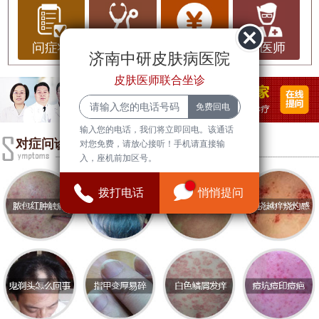
疹病毒引起的皮肤疾病，主要表现为皮肤沿神经分
布的带状水疱和剧烈的神经疼痛。带状疱疹既可以
严重影响患者的生活质量，又可能引发一系列并发
问症状
问治疗
问费用
问医师
济南中研皮肤病医院
症，如后遗神经痛、眼部感染等。因此，及时就医
皮肤医师联合坐诊
和科学治疗至关重要。在济南市，有不少医院能够
有效诊治带状疱疹，其中
济南中研皮肤病医院
是值
得推荐的一家。
输入您的电话，我们将立即回电。该通话
对症问诊
对您免费，请放心接听！手机请直接输
带状疱疹的基本常识
入，座机前加区号。
带状疱疹通常发生在曾患水痘的个体中，因为水痘
拨打电话
悄悄提问
病毒在体内潜伏，随着年龄的增长或免疫功能的下
降，病毒重新活跃，导致带状疱疹的发生。带状疱
疹常见的症状包括局部刺痛、瘙痒，以及随之出现
的水疱和红肿。水疱破裂后，会形成结痂，通常在2
至4周内愈合。
值得注意的是，带状疱疹的患者具有传染性，可以