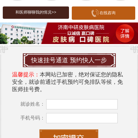
将水痘病毒传播给未感染水痘的人群。因此，患者
和医师聊聊我的情况>>
在线咨询
在感染期应避免与高风险人群接触，尤其是孕妇和
免疫功能低下的人士。
济南中研皮肤病医院
推荐
在济南市众多医疗机构中，济南中研皮肤病医院以
专业的皮肤科服务和良好的口碑脱颖而出。该院拥
快速挂号通道 预约快人一步
有一支经验丰富的皮肤科医生团队，专注于各种皮
肤病的诊断和治疗，包括带状疱疹。
温馨提示：
本网站已加密，绝对保证您的隐私
安全，就诊前通过手机预约可免排队等候，免
医院引进了先进的医疗设备和技术，如激光治疗、
医师挂号费。
免疫疗法等，为患者提供个性化的治疗方案。同
时，医院的诊疗流程简便高效，能够最大程度地减
就诊姓名：
少患者的等待时间。
手机号码：
医院服务
济南中研皮肤病医院注重患者的就医体验，从预约