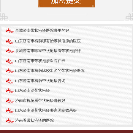
在济南市，针对带状疱疹的治疗和咨询，
济南中研
皮肤病医院
是一个值得推荐的选择。该医院拥有一
支专业的皮肤病医生团队，具备丰富的临床经验，
泉城济南带状疱疹医院哪里的好
能够为患者提供个性化的诊疗方案。医院配备了出
色的医疗设备，能够进行全面的皮肤检查和病毒检
山东济南市槐荫哪有治带状疱疹的医院
测，确保患者得到准确的诊断和有效的治疗。
泉城济南市哪家带状疱疹看带状疱疹好
在就诊时，医生会根据患者的具体情况，制定相应
山东济南市带状疱疹医院在线
的治疗方案，包括抗病毒药物、止痛药物以及局部
山东济南市槐荫比较出名的带状疱疹医院
护理等。同时，医院还提供心理疏导服务，帮助患
山东济南市槐荫带状疱疹咨询
者缓解因疾病带来的心理压力。
山东济南治带状疱疹
结语
济南市槐荫看带状疱疹哪较好
带状疱疹虽然是一种常见的皮肤病，但其带来的痛
山东济南治带状疱疹哪家医院效果好
苦和困扰不容小觑。通过了解带状疱疹的基本常
济南看带状疱疹的医院
识、预防措施以及环境对皮肤的影响，我们可以更