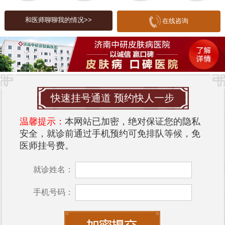
预防带状疱疹的关键在于增强免疫力。保持良好的
和医师聊聊我的情况>>
在线咨询
生活习惯，如均衡饮食、适量运动、充足睡眠等，
有助于提高身体的抵抗力。此外，接种带状疱疹疫
苗也是有效的预防措施，尤其是对于50岁以上的成
年人，疫苗可以显著降低带状疱疹的发生率和严重
程度。
快速挂号通道 预约快人一步
环境对皮肤的影响
温馨提示：
本网站已加密，绝对保证您的隐私
环境因素对皮肤健康有着重要影响。空气污染、紫
安全，就诊前通过手机预约可免排队等候，免
外线辐射、气候变化等都可能导致皮肤屏障功能受
医师挂号费。
损，从而增加带状疱疹的发病风险。干燥的空气和
极端的温度变化会使皮肤变得脆弱，容易受到病毒
就诊姓名：
的侵袭。因此，保持良好的生活环境，定期进行皮
手机号码：
肤护理，能够有效降低带状疱疹的发生几率。
济南中研皮肤病医院
推荐