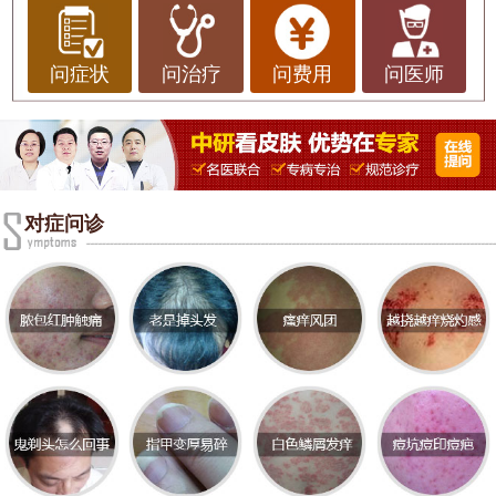
毒引起的一种皮肤病。该病毒在初次感染时会导致
水痘，随后潜伏在神经系统中，可能在日后因免疫
力下降而复发，形成带状疱疹。带状疱疹的主要症
问症状
问治疗
问费用
问医师
状包括局部皮肤出现红斑、水疱、疼痛等，常常伴
随有刺痛、瘙痒等不适感，严重影响患者的生活质
量。
带状疱疹的困扰
对症问诊
带状疱疹的疼痛感通常是非常剧烈的，尤其是在皮
疹出现之前，患者可能会感到局部的刺痛或灼烧
感。这种疼痛有时会持续数周甚至数月，称为带状
疱疹后神经痛，给患者带来极大的困扰。此外，带
状疱疹的皮疹可能会在身体的某一侧沿着神经分
布，导致患者在日常生活中感到不适，影响工作和
社交活动。
带状疱疹的预防