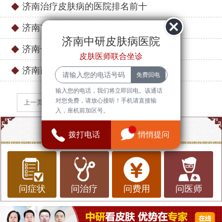
济南治疗皮肤病的医院排名前十
济南市皮肤科医院哪个比较好
济南中研皮肤病医院
济南长清区哪家皮肤病医院好
皮肤医师联合坐诊
济南商河县哪个皮肤病医院好
输入您的电话，我们将立即回电。该通话
对您免费，请放心接听！手机请直接输
上一页
下一页
入，座机前加区号。
点一点，知道更多信息
拨打电话
悄悄提问
问症状
问治疗
问费用
问医师