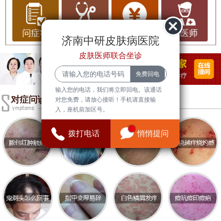
升。皮肤病不仅影响我们的外貌，还可能对我们的
心理健康造成负面影响。因此，了解皮肤病的常
识、预防措施以及就医选择显得尤为重要。
问症状
问治疗
问费用
问医师
济南中研皮肤病医院
皮肤病常识
皮肤医师联合坐诊
皮肤病是指发生在皮肤、毛发和指甲等部位的疾
病，一般可分为感染性、非感染性和免疫性等几
输入您的电话，我们将立即回电。该通话
类。常见的皮肤病包括湿疹、牛皮癣、皮肤真菌感
对症问诊
对您免费，请放心接听！手机请直接输
入，座机前加区号。
染、腋臭等。其中，湿疹以其反复发作的特点，给
患者带来了极大的困扰；而牛皮癣则为以红色斑块
拨打电话
悄悄提问
为特征的慢性炎症性皮肤病，给患者的生活质量带
来影响。
了解皮肤病的成因也是预防的重要一步。外部因素
如环境污染、气候变化以及不当的肤料使用都是皮
肤病的催化剂。而内因则包括遗传因素、免疫系统
功能下降、内分泌失调等。