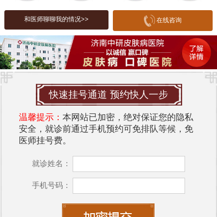
预防皮肤病
和医师聊聊我的情况>>
在线咨询
预防皮肤病首先要保持皮肤清洁。定期洁面，避免
使用刺激性强的护肤品；其次要注意饮食，多摄入
富含维生素的蔬菜水果，少吃油腻和辛辣的食物，
以增强皮肤抵抗力。此外，合理安排作息，加强锻
炼，保持良好的生活习惯也非常重要。
快速挂号通道 预约快人一步
对于已出现皮肤病症状的患者，应及时就医，避免
温馨提示：
本网站已加密，绝对保证您的隐私
病情恶化。在山东省，有多家专注于皮肤病治疗的
安全，就诊前通过手机预约可免排队等候，免
医院，其中
济南中研皮肤病医院
就是一个值得推荐
医师挂号费。
的选择。
就诊姓名：
济南中研皮肤病医院
推荐
济南中研皮肤病医院是一家集医疗、科研、预防、
手机号码：
保健为一体的专业皮肤病医院，医院拥有一支经验
丰富的中医皮肤病专家团队，致力于为患者提供精