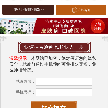
- 作为全国知名的医院，中研皮肤病医院的皮肤科在
皮肤病的诊断和治疗方面享有盛誉，尤其在疑难杂
和医师聊聊我的情况>>
在线咨询
症的处理上具有丰富的经验。
2. **
济南中研皮肤病医院
**
- 该科室在皮肤病的基础研究和临床治疗方面均有突
出表现，尤其在皮肤肿瘤和过敏性皮肤病的治疗上
快速挂号通道 预约快人一步
具有优势。
3. **济南中研皮肤科医院**
温馨提示：
本网站已加密，绝对保证您的隐私
安全，就诊前通过手机预约可免排队等候，免
- 该医院结合中西医的优势，提供全面的皮肤病治疗
医师挂号费。
方案，尤其在湿疹、银屑病等慢性皮肤病的管理上
效果显著。
就诊姓名：
4. **济南中研皮肤病医院**
手机号码：
- 该科室在皮肤病的诊断和治疗方面有着深厚的学术
基础，尤其在皮肤感染和皮肤肿瘤的研究上具有领