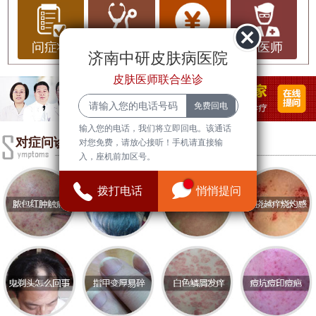
众多优秀的医疗机构和专业的医疗团队。皮肤科作
为医学的重要分支，涉及到皮肤疾病的诊断、治疗
和预防，受到越来越多人的关注。本文将为您介绍
问症状
问治疗
问费用
问医师
济南中研皮肤病医院
济南皮肤科门诊排名前十的医院，并提供一些健康
皮肤医师联合坐诊
常识和护理建议。
济南医疗水平
输入您的电话，我们将立即回电。该通话
济南的医疗水平在全国范围内处于领先地位，拥有
对症问诊
对您免费，请放心接听！手机请直接输
入，座机前加区号。
众多正规医院和专业的医疗团队。许多医院设有皮
肤科，配备了出色的医疗设备和技术，能够为患者
拨打电话
悄悄提问
提供高质量的医疗服务。医生们通常具有丰富的临
床经验，能够针对不同的皮肤问题提供个性化的治
疗方案。
济南皮肤科门诊排名前十
1. **
济南中研皮肤病医院
**