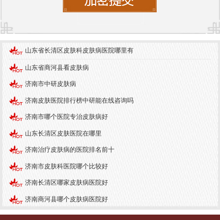
还开通了微信和济南中研皮肤病医院官微预约功
能，十分方便，节省了患者在医院排队的时间。
就医指南
山东省长清区皮肤科皮肤病医院哪里有
对于初次到医院就诊的患者，
济南中研皮肤病医院
山东省商河县看皮肤病
提供了详细的就医指南。患者需携带个人身份证及
医疗相关资料，如之前的病历、药物过敏史等。在
济南市中研皮肤病
挂号时，工作人员会为患者提供专业的指导，确保
济南皮肤医院排行榜中研能在线咨询吗
就诊流程顺利进行。
济南市哪个医院专治皮肤病好
在就诊时，患者应如实向医生描述自己的皮肤病症
山东长清区皮肤医院在哪里
状，医生会根据具体情况进行必要的检查，并制定
济南治疗皮肤病的医院排名前十
相应的治疗方案。治疗期间，患者应遵循医嘱，定
济南市皮肤科医院哪个比较好
期复查，确保病情稳定。
济南长清区哪家皮肤病医院好
总之，若您在临沂市寻找专业的皮肤病治疗，济南
济南商河县哪个皮肤病医院好
中研皮肤病医院无疑是一个值得推荐的选择。专业