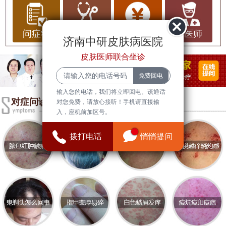
虽然有多家医疗机构提供皮肤科服务，但许多患者
更倾向于前往济南的专业皮肤病医院就医。
问症状
问治疗
问费用
问医师
济南中研皮肤病医院
济南皮肤科简介
皮肤医师联合坐诊
济南市是山东省的省会，拥有众多知名的医院和医
疗机构。其中，
济南中研皮肤病医院
以其专业的医
输入您的电话，我们将立即回电。该通话
疗团队和先进的治疗技术受到患者的青睐。医院设
对症问诊
对您免费，请放心接听！手机请直接输
有多个皮肤科诊室，针对各种皮肤疾病，如湿疹、
入，座机前加区号。
牛皮癣、痤疮、皮肤过敏等，提供全面的诊疗服
拨打电话
悄悄提问
务。
医院服务
济南中研皮肤病医院
注重患者的就医体验，开设了
门诊、住院、急诊等多项服务。医院配备现代化的
医疗设备，实施科学化的诊疗方案，以确保患者能
够得到及时有效的治疗。同时，医院拥有一支经验