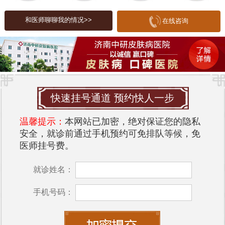
丰富的医疗团队，医生均具有多年的皮肤病诊治经
和医师聊聊我的情况>>
在线咨询
验，能够为患者提供个性化的医疗服务。
济南中研皮肤病医院大众点评及推荐
根据大众点评的反馈，济南中研皮肤病医院赢得了
广泛的好评。许多患者表示，医院的医疗环境整洁
舒适，医护人员的服务态度亲切，给人一种温馨的
快速挂号通道 预约快人一步
感觉。同时，医院的治疗效果也得到了许多患者的
认可，很多人治疗后皮肤病症状明显减轻，恢复良
温馨提示：
本网站已加密，绝对保证您的隐私
安全，就诊前通过手机预约可免排队等候，免
好。因此，很多人推荐该医院作为皮肤病治疗的首
医师挂号费。
选之地。
预约挂号
就诊姓名：
为了方便患者就医，
济南中研皮肤病医院
提供了多
手机号码：
种预约挂号方式。患者可以通过医院官方网站进行
在线预约，也可以拨打电话进行挂号。此外，医院