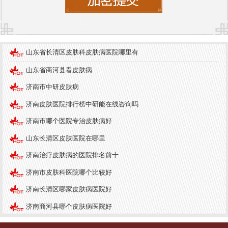
利完成就诊流程，从入院、检查到治疗，提供全方
位的服务。对于初次就诊的患者，可以通过电话或
在线客服咨询相关信息，了解就诊所需的准备事
项。
山东省长清区皮肤科皮肤病医院哪里有
最后，来院的方式也十分便利。
济南中研皮肤病医
山东省商河县看皮肤病
院
位于在山东省的核心地段，交通四通八达，患者
济南市中研皮肤病
可以选择公交、出租车等多种方式前来就诊。此
济南皮肤医院排行榜中研能在线咨询吗
外，医院附近设有停车场，方便自驾的患者停车。
济南市哪个医院专治皮肤病好
总结来说，济南历城区的皮肤专科医院在医疗水平
山东长清区皮肤医院在哪里
和服务质量上不断提升，其中济南中研皮肤病医院
济南治疗皮肤病的医院排名前十
凭借其专业的医疗团队和便捷的就医服务脱颖而
济南市皮肤科医院哪个比较好
出。了解相关的健康常识，保持良好的生活习惯，
选择专业医院就诊，才能更有效地预防和治疗皮肤
济南长清区哪家皮肤病医院好
疾病。希望每位患者都能早日康复，拥有健康的肌
济南商河县哪个皮肤病医院好
肤。