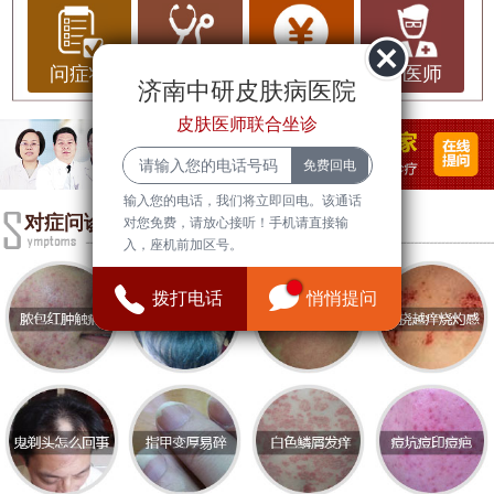
分，内有多家皮肤专科医院，为居民提供了良好的
医疗服务。在这里，我们将探讨济南历城区皮肤专
问症状
问治疗
问费用
问医师
济南中研皮肤病医院
科医院的排名、医疗水平、健康常识以及推荐的医
院。
皮肤医师联合坐诊
首先，济南的医疗水平在全国范围内名列前茅。众
多优秀的医务工作者和先进的医疗设备使得患者在
输入您的电话，我们将立即回电。该通话
对症问诊
对您免费，请放心接听！手机请直接输
寻求皮肤科相关治疗时能够享受到优质的医疗服
入，座机前加区号。
务。历城区皮肤专科医院的医生大多具有丰富的临
床经验，并致力于不断更新专业知识，跟上皮肤病
拨打电话
悄悄提问
治疗的新进展。
除了专业的医疗团队，了解一些健康常识也是预防
和治疗皮肤病的重要一环。皮肤病种类繁多，从湿
疹、牛皮癣到痤疮等，每种疾病都有其独特的病因
和治疗方法。保持良好的生活习惯是防治皮肤病的