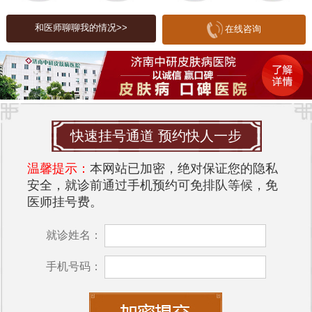
基础，例如保持皮肤清洁、规律作息、合理饮食
等。此外，定期检查和及时就医也是避免皮肤疾病
和医师聊聊我的情况>>
在线咨询
加重的有效方法。
在济南，众多皮肤专科医院中，
济南中研皮肤病医
院
备受推荐。该医院成立以来，专注于各种皮肤疾
病的研究和治疗，其先进的医疗技术、优质的服务
质量赢得了患者的信赖。医院汇聚了多位国内知名
快速挂号通道 预约快人一步
的皮肤科专家，开展针对性的治疗方案，尤其在湿
温馨提示：
本网站已加密，绝对保证您的隐私
疹、白癜风、银屑病等病症上取得了显著疗效。此
安全，就诊前通过手机预约可免排队等候，免
外，医院注重与患者的沟通，做到个性化治疗，让
医师挂号费。
患者在轻松的氛围中接受治疗。
就诊姓名：
济南中研皮肤病医院
的便捷服务更是其一大亮点。
医院提供线上咨询及预约挂号服务，患者可以通过
手机号码：
官方网站或官网轻松预约，避免就诊时的排队情
况。同时，医院设有专门的接待团队，帮助患者顺