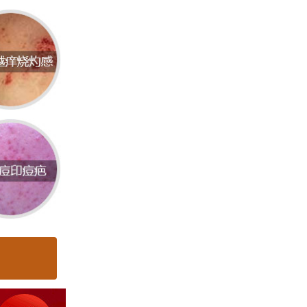
燥、过
中的有
此，保
，保持
皮肤，
品，帮
也是不
皮肤损
伤害。