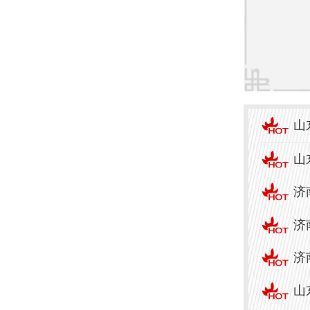
断各
院还
患者
总之
山
尤为
疗服
山
理还
济
体验
济
济
山