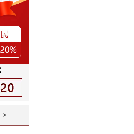
线
闻
>