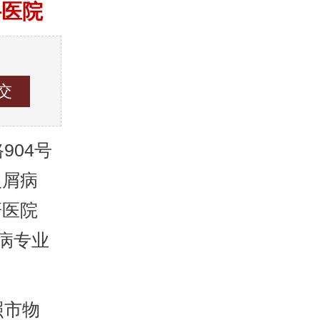
科医院
04号
银屑病
研医院
病专业
照市物