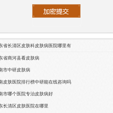
种皮肤疾病，并提供有效的治疗方案。此
注重患者的心理健康，提供温馨的就医环
在治疗过程中感受到关怀与支持。
，面对日益严重的大气污染，保护皮肤健
东省长清区皮肤科皮肤病医院哪里有
重要。济南中研皮肤科医院将为您提供专
务，帮助您重拾健康自信的肌肤。无论是
东省商河县看皮肤病
是专业治疗，选择中研，您将拥有更美好
南市中研皮肤病
。
南皮肤医院排行榜中研能在线咨询吗
南市哪个医院专治皮肤病好
东长清区皮肤医院在哪里