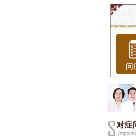
济南
随着
其是
的皮
的城
问
气污
大气
大气污
过皮
对症