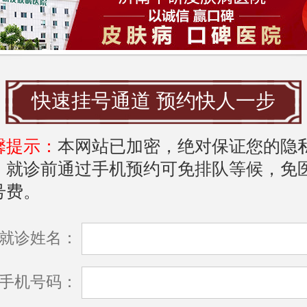
方面，多摄入富含抗氧化剂的食物，如新
菜，有助于抵御自由基对皮肤的损害。同
足的水分摄入，促进新陈代谢，帮助皮肤
快速挂号通道 预约快人一步
滑。
馨提示：
本网站已加密，绝对保证您的隐
南，中研皮肤病医院以其专业的医疗团队
，就诊前通过手机预约可免排队等候，免
疗设备，成为众多患者的首选。医院致力
号费。
供个性化的皮肤健康管理方案，针对不同
就诊姓名：
，制定科学合理的治疗计划。
手机号码：
的皮肤科专家拥有丰富的临床经验，能够