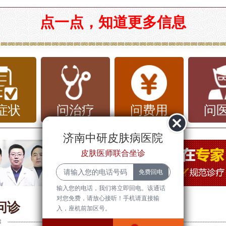
中研皮肤科医院：守护您的皮肤健康
点一点，知道更多信息
城市化进程的加快，大气污染问题日益严
在一些工业发达的城市，空气质量的下降
肤健康造成了显著影响。济南作为一个快
市，面临着空气污染的挑战，许多人开始
症状
问治疗
问费用
问
染对皮肤的影响。
济南中研皮肤病医院
皮肤医师联合坐诊
污染对皮肤的影响
染物如PM2.5、重金属和有害气体等，
输入您的电话，我们将立即回电。该通话
对您免费，请放心接听！手机请直接输
肤表面渗透，导致皮肤屏障功能受损。研
问诊
入，座机前加区号。