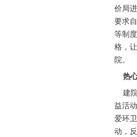
价局
要求
等制度
格，
院。
热心
建院
益活
爱环
动，