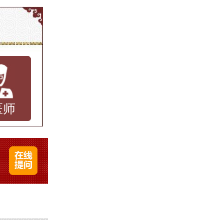
重，尤
对人们
速发展
关注大
医师
能够通
究表