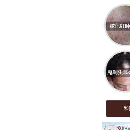
明，
敏、
害物
护皮
皮肤
为了
良好
去除
助修
和
可忽
伤，