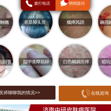
长期暴露在污染环境中，皮肤可能出现干
拨打电话
悄悄提问
炎症等问题，甚至加速衰老。此外，空气
质还可能引发痤疮、湿疹等皮肤疾病。因
肤免受污染的侵害显得尤为重要。
健康常识
保持皮肤健康，日常护理至关重要。首先
的清洁习惯，每天用温和的洁面产品清洁
附着的污垢和污染物。其次，使用保湿产
复皮肤屏障，防止水分流失。此外，防晒
医师聊聊我的情况>>
在线咨询
视的一环，紫外线与污染物的结合会加重
因此外出时应涂抹防晒霜，保护皮肤免受