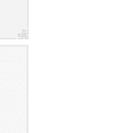
外，医
境，让
康显得
业的医
日常护
的皮肤