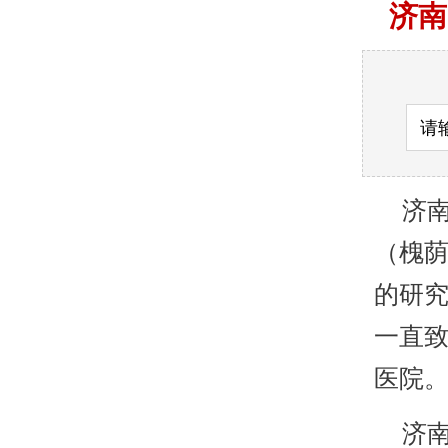
济南
济南
（槐
的研
一直致
医院
济南