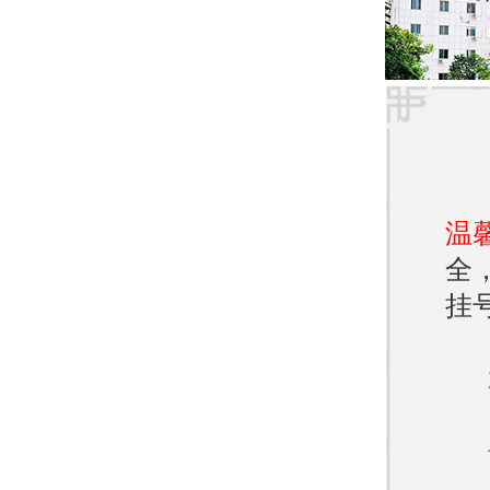
饮食
和蔬
持充
润光
温
在济
全
的治
挂
者提
问题
医院