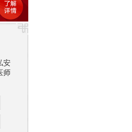
鲜水果
时，保
保持水
私安
和出色
医师
于为患
的皮肤
准确诊