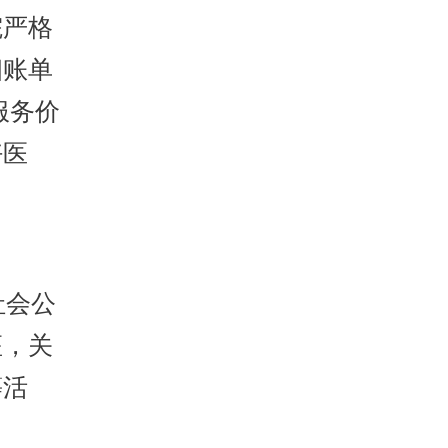
院严格
细账单
服务价
好医
社会公
座，关
等活