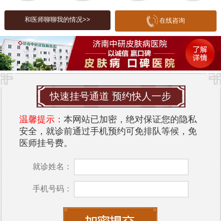
肿、瘙痒等症状；而痤疮则与皮脂分泌过多、毛孔
堵塞等因素密切相关。因此，及时识别皮肤问题并
和医师聊聊我的情况>>
在线咨询
采取相应的措施，可以有效降低皮肤病的发生率。
在预防皮肤病方面，保持良好的生活习惯至关重
要。首先，要注意饮食均衡，多摄入富含维生素和
矿物质的食物，保持皮肤的营养供给。其次，保持
充足的睡眠和适度的锻炼，有助于提高身体的免疫
快速挂号通道 预约快人一步
力。此外，定期进行皮肤护理，选择适合自己肤质
温馨提示：
本网站已加密，绝对保证您的隐私
的护肤品，能够有效改善皮肤状态。
安全，就诊前通过手机预约可免排队等候，免
在山东，选择一家专业的皮肤病医院进行治疗是非
医师挂号费。
常重要的。
济南中研皮肤病医院
以其优质的服务和
就诊姓名：
专业的医疗团队而受到患者的信赖。医院环境优
雅，设施齐全，为患者提供了一个舒适的就医体
手机号码：
验。医院的医生团队由多位经验丰富的皮肤科专家
组成，他们能够根据患者的具体情况制定个性化的