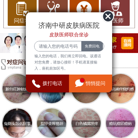
及生活方式的改变，都可能导致皮肤问题的频发。
因此，了解皮肤病常识、预防措施以及选择合适的
问症状
问治疗
问费用
问医师
济南中研皮肤病医院
医院进行治疗显得尤为重要。
皮肤医师联合坐诊
首先，环境变化确实会影响皮肤健康。济南的空气
质量时常受到工业排放和汽车尾气的影响，导致皮
肤容易出现过敏、炎症等问题。此外，季节变化也
输入您的电话，我们将立即回电。该通话
对症问诊
对您免费，请放心接听！手机请直接输
会对皮肤产生影响，冬季干燥的空气容易导致皮肤
入，座机前加区号。
缺水、干燥和皲裂，而夏季的高温则可能引发痤疮
等皮肤问题。因此，保持良好的生活习惯和护肤习
拨打电话
悄悄提问
惯是预防皮肤病的关键。
了解一些皮肤病的常识也非常重要。常见的皮肤病
包括湿疹、牛皮癣、痤疮等。这些疾病的发生往往
与遗传、环境、饮食以及心理因素有关。比如，湿
疹患者在接触某些过敏源时，皮肤可能会出现红