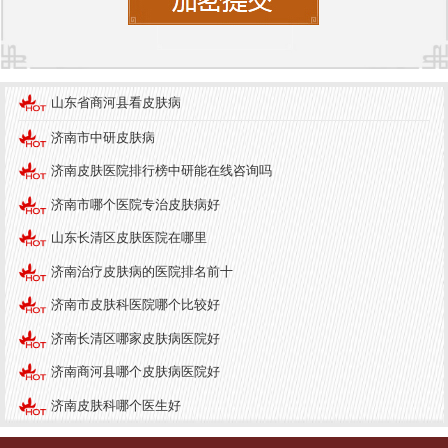
治疗方案，确保治疗效果。
此外，
济南中研皮肤病医院
还注重患者的护理服
务。医院设有专门的护理团队，提供细致周到的护
理服务，帮助患者在治疗过程中缓解不适，促进康
山东省商河县看皮肤病
复。无论是术后护理还是日常皮肤管理，医院都能
济南市中研皮肤病
为患者提供专业的指导和支持。
济南皮肤医院排行榜中研能在线咨询吗
总之，皮肤健康与环境变化密切相关，了解皮肤病
济南市哪个医院专治皮肤病好
常识和预防措施是每个人都应该重视的。选择一家
山东长清区皮肤医院在哪里
专业的医院，如济南中研皮肤病医院，能够为皮肤
济南治疗皮肤病的医院排名前十
问题的治疗提供有力保障。通过科学的护理和治
济南市皮肤科医院哪个比较好
疗，我们可以更好地维护皮肤健康，享受美好的生
济南长清区哪家皮肤病医院好
活。
济南商河县哪个皮肤病医院好
济南皮肤科哪个医生好