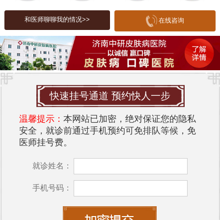
于早期发现和治疗。比如，湿疹常表现为皮肤红
和医师聊聊我的情况>>
在线咨询
肿、瘙痒，而痤疮则多见于青春期的青少年，主要
由于油脂分泌过多和毛孔堵塞引起。了解这些常
识，可以帮助患者更好地识别自身的皮肤问题，并
及时就医。
预防皮肤病
快速挂号通道 预约快人一步
预防皮肤病的关键在于保持良好的生活习惯和卫生
习惯。首先，保持皮肤清洁，定期洗澡，使用适合
温馨提示：
本网站已加密，绝对保证您的隐私
安全，就诊前通过手机预约可免排队等候，免
自己肤质的护肤品。其次，注意饮食，增加水果和
医师挂号费。
蔬菜的摄入，减少油腻和辛辣食物的摄入。此外，
保持良好的作息，避免熬夜，增强身体免疫力也能
就诊姓名：
有效预防皮肤病的发生。
手机号码：
在山东市，
济南中研皮肤病医院
是一家专注于皮肤
病诊疗的专业医院。医院拥有一支经验丰富的医疗