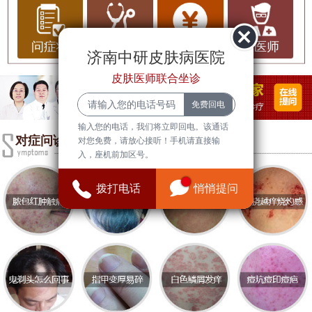
其中
济南中研皮肤病医院
以其优质的服务和专业的
医疗团队而受到患者的广泛认可。
问症状
问治疗
问费用
问医师
济南中研皮肤病医院
环境变化对皮肤健康的影响
皮肤医师联合坐诊
环境变化对皮肤健康有着显著的影响。空气污染、
气候变化、紫外线辐射等因素都可能导致皮肤问题
输入您的电话，我们将立即回电。该通话
的加重。例如，空气中的有害物质会刺激皮肤，导
对症问诊
对您免费，请放心接听！手机请直接输
致过敏、湿疹等皮肤病的发生。此外，季节变化也
入，座机前加区号。
会影响皮肤的水分和油脂分泌，干燥的冬季容易导
拨打电话
悄悄提问
致皮肤干燥、瘙痒等问题。因此，关注环境变化，
采取相应的护肤措施，对于维护皮肤健康至关重
要。
皮肤病常识
皮肤病种类繁多，包括湿疹、牛皮癣、皮肤过敏、
痤疮等。了解这些常见皮肤病的症状和成因，有助