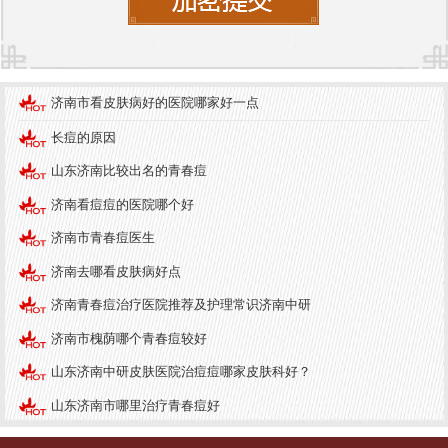
团队，配备出色的医疗设备，能够为患者提供精准
的诊断和个性化的治疗方案。医院的环境优雅，设
有舒适的候诊区和温馨的病房，为患者提供了良好
的就医体验。
济南市看皮肤病好的医院哪家好一点
医院优质服务与护理
长痘的原因
济南中研皮肤病医院注重患者的就医体验，提供优
山东济南比较出名的青春痘
质的服务。医院设有专门的咨询热线，患者可以随
济南看痘痘的医院哪个好
时咨询皮肤健康问题。此外，医院的护理团队经过
济南市青春痘医生
专业培训，能够为患者提供细致入微的护理服务，
济南去哪看皮肤病好点
确保患者在治疗过程中的舒适与安全。
济南青春痘治疗医院推荐及护理常识济南中研
总之，选择一家专业的皮肤病医院对于皮肤病的治
济南市槐荫哪个青春痘较好
疗至关重要。济南中研皮肤病医院凭借其优质的服
山东济南中研皮肤医院治痘痘哪家皮肤科好？
务和专业的医疗团队，成为了众多患者的首选。关
注皮肤健康，从了解皮肤病常识和预防措施开始，
山东济南市哪里治疗青春痘好
选择合适的医院，才能更好地维护我们的皮肤健