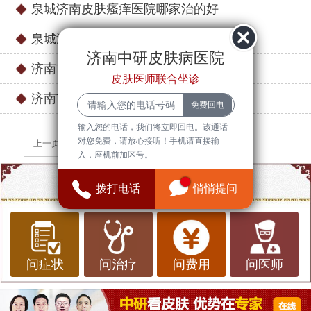
泉城济南皮肤瘙痒医院哪家治的好
泉城济南哪儿有皮肤瘙痒医院
济南中研皮肤病医院
济南市专治皮肤病医院在哪里
皮肤医师联合坐诊
济南市槐荫医院皮肤瘙痒
输入您的电话，我们将立即回电。该通话
对您免费，请放心接听！手机请直接输
上一页
下一页
入，座机前加区号。
点一点，知道更多信息
拨打电话
悄悄提问
问症状
问治疗
问费用
问医师