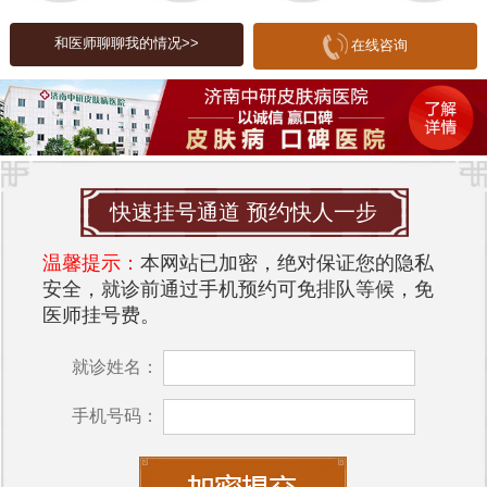
3. **济南中研皮肤病医院**
和医师聊聊我的情况>>
在线咨询
- 作为皮肤专科中医医院，皮肤科在中医治疗皮肤病
方面有着深厚的底蕴，采用中药外敷、针灸等多种
疗法。
4. **济南中研皮肤病医院**
- 该医院的皮肤科在国内享有盛誉，尤其在皮肤肿瘤
快速挂号通道 预约快人一步
和皮肤感染方面有着丰富的临床经验。
温馨提示：
本网站已加密，绝对保证您的隐私
5. **济南中研皮肤病医院**
安全，就诊前通过手机预约可免排队等候，免
医师挂号费。
- 该医院的皮肤科结合了现代医学与中医的优势，提
供全面的皮肤健康管理服务。
就诊姓名：
6. **济南中研皮肤病医院**
手机号码：
- 该医院的皮肤科在治疗皮肤过敏、痤疮等常见病方
面有着良好的口碑。