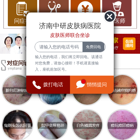
肤作为人体最大的器官，不仅是身体的保护屏障，
还反映了一个人的整体健康状况。尤其是在济南这
样的大城市，皮肤问题频发，选择一家专业的皮肤
问症状
问治疗
问费用
问医师
济南中研皮肤病医院
科医院显得尤为重要。以下是济南中医皮肤科排名
皮肤医师联合坐诊
前十的医院推荐，以及一些皮肤健康常识。
济南中医皮肤科排名前十医院
输入您的电话，我们将立即回电。该通话
1. **
济南中研皮肤病医院
**
对症问诊
对您免费，请放心接听！手机请直接输
入，座机前加区号。
- 该医院拥有丰富的中医皮肤科经验，结合传统中医
理论与现代医学技术，为患者提供个性化的治疗方
拨打电话
悄悄提问
案。
2. **
济南中研皮肤病医院
**
- 该医院的皮肤科以中西医结合为特色，注重从整体
出发，治疗各种皮肤疾病，尤其在湿疹、银屑病等
方面有显著疗效。