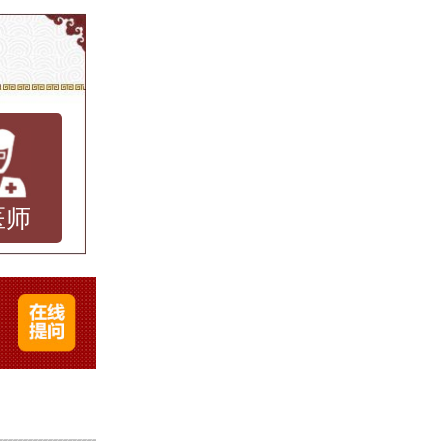
引起，
湿疹、
可能导
断及治
医师
抓挠、
也可以