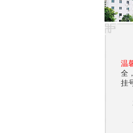
济南
在济
治。
1. 
温
统，
全
挂
2. 
便捷
3. 
息。