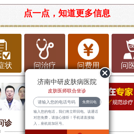
皮肤瘙痒治疗指南
点一点，知道更多信息
瘙痒是一种常见的症状，可能由多种原因
过敏反应、皮肤干燥、感染、皮肤病（如
癣）等。它不仅影响患者的生活质量，还
肤二次感染或并发症。因此，及时就医诊
症状
问治疗
问费用
问
常重要。
济南中研皮肤病医院
皮肤医师联合坐诊
瘙痒的基本常识
瘙痒是一种令人不适的感觉，常常伴随有
输入您的电话，我们将立即回电。该通话
对您免费，请放心接听！手机请直接输
、起疹和干燥等症状。它可以是局部的，
问诊
入，座机前加区号。