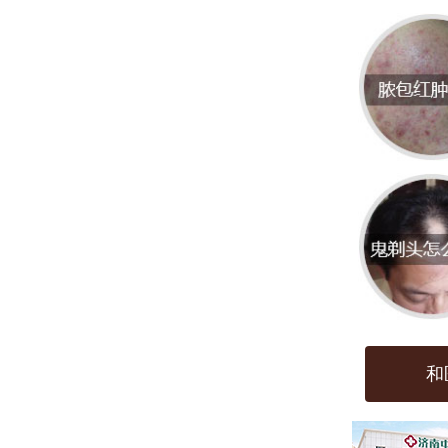
是全
因：
1. 
时，
2. 
后，
3. 
能导
和
4. 
疾病