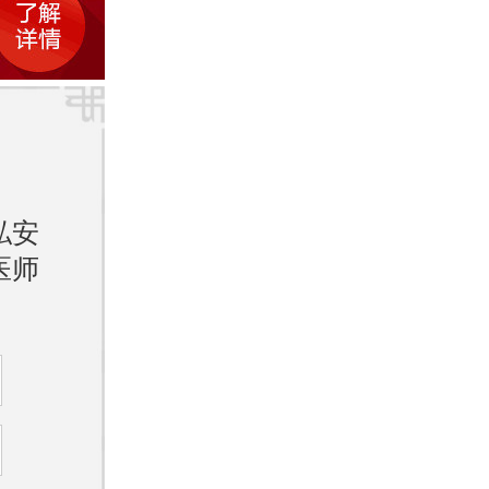
行诊
线挂号系
私安
医师
用提供了
询挂号信