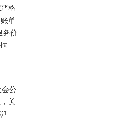
院严格
细账单
服务价
好医
社会公
座，关
等活