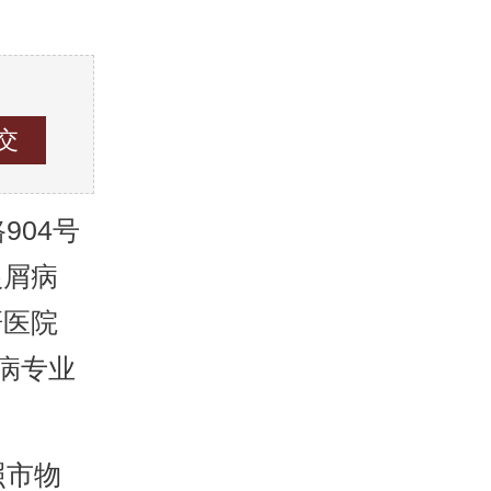
04号
银屑病
研医院
病专业
照市物