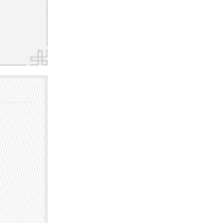
时间较
病研究
的医疗
者提供
院的几
，擅长各