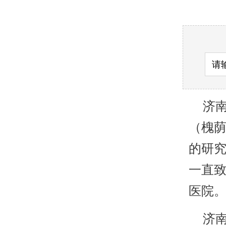
济南
（槐
的研
一直致
医院
济南