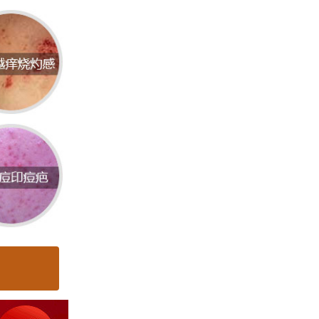
常见原
护肤品
或药物
染等都可
常等内科