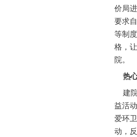
价局
要求
等制度
格，
院。
热心
建院
益活
爱环
动，