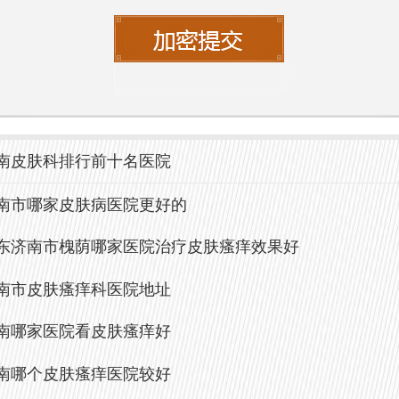
选择上午进行挂号，通常患者较少，等待
医院
，
济南中研皮肤病医院
是一所专注于皮肤
南皮肤科排行前十名医院
疗的专科医院，值得推荐。医院拥有一流
南市哪家皮肤病医院更好的
和经验丰富的皮肤科医师团队，能够为患
东济南市槐荫哪家医院治疗皮肤瘙痒效果好
的检查和治疗方案。以下是中研皮肤病医
南市皮肤瘙痒科医院地址
点：
南哪家医院看皮肤瘙痒好
**专业团队**：医院汇聚了多位皮肤科专家
南哪个皮肤瘙痒医院较好
肤病的诊断与治疗。