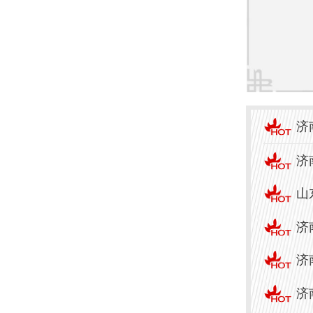
建议
短。
推荐
其中
济
和治
济
设备
山
全面
济
个特
济
1. 
济
种皮