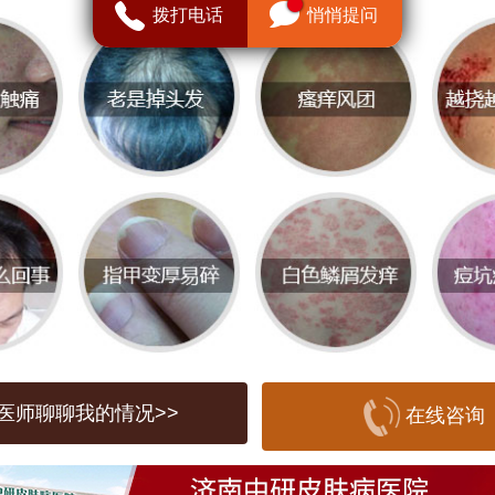
身性的。以下是一些可能导致皮肤瘙痒的
拨打电话
悄悄提问
**皮肤干燥**：在干燥的气候或使用不当的
皮肤水分流失，容易出现瘙痒。
**过敏性反应**：接触某些化学物质、食品
可能引发过敏反应，出现瘙痒症状。
**皮肤病**：如湿疹、银屑病、皮肤真菌感
致持续性瘙痒。
医师聊聊我的情况>>
在线咨询
**全身性疾病**：如肝病、肾病、甲状腺异
也会引起皮肤瘙痒。