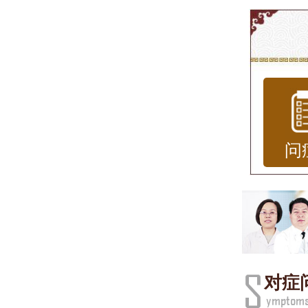
济南
皮肤
包括
牛皮
致皮
问
疗非
皮肤
皮肤
红肿
对症