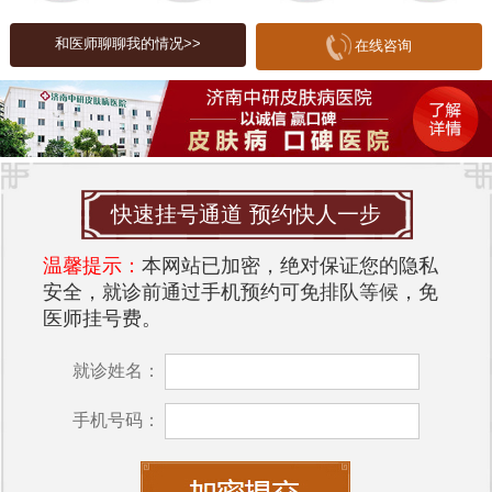
5. **环境因素**：如气候干燥、温度变化等。
和医师聊聊我的情况>>
在线咨询
皮肤瘙痒的困扰与症状
皮肤瘙痒的困扰不仅在于身体的不适，还可能导致
情绪低落、焦虑等心理问题。患者常常因为瘙痒而
频繁抓挠，导致皮肤损伤、感染，甚至形成皮肤病
变。常见的症状包括：
快速挂号通道 预约快人一步
- **局部瘙痒**：如手臂、腿部、背部等特定部位。
温馨提示：
本网站已加密，绝对保证您的隐私
- **全身瘙痒**：无明显皮疹，可能与全身性疾病有
安全，就诊前通过手机预约可免排队等候，免
医师挂号费。
关。
- **皮肤干燥**：伴随有脱屑、红肿等现象。
就诊姓名：
- **皮疹**：如红斑、丘疹、水疱等。
手机号码：
环境对皮肤的影响
环境因素对皮肤健康有着重要影响。干燥的气候、