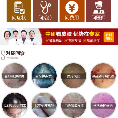
引起，包括过敏、感染、皮肤干燥、内分泌失调
等。对于患者来说，皮肤瘙痒不仅带来身体上的不
适，还可能影响心理健康和生活质量。因此，了解
问症状
问治疗
问费用
问医师
皮肤瘙痒的基本常识、症状及其影响因素，对于选
择合适的医院进行治疗至关重要。
皮肤瘙痒的基本常识
皮肤瘙痒是一种不适感，通常伴随有抓挠的冲动。
对症问诊
它可以是局部的，也可以是全身性的。常见的引发
因素包括：
1. **过敏反应**：如对某些食物、药物或化妆品的过
敏。
2. **皮肤病**：如湿疹、银屑病、荨麻疹等。
3. **感染**：如真菌感染、细菌感染等。
4. **内科疾病**：如肝病、肾病、甲状腺疾病等。