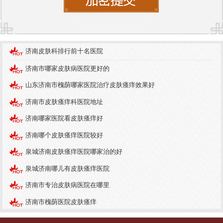
空气污染、紫外线辐射等都可能导致皮肤屏障受
损，进而引发瘙痒。尤其是在冬季，空气湿度降
低，皮肤容易出现干燥、瘙痒的情况。此外，生活
济南皮肤科排行前十名医院
环境中的过敏源，如尘螨、花粉、宠物毛发等，也
可能加重皮肤瘙痒的症状。
济南市哪家皮肤病医院更好的
山东济南市槐荫哪家医院治疗皮肤瘙痒效果好
济南中研皮肤病医院
推荐
济南市皮肤瘙痒科医院地址
在济南市，有多家医院提供皮肤瘙痒的专业治疗，
济南哪家医院看皮肤瘙痒好
其中
济南中研皮肤病医院
以其专业的医疗团队和出
色的治疗设备而受到患者的广泛认可。该医院专注
济南哪个皮肤瘙痒医院较好
于皮肤病的诊断与治疗，拥有丰富的临床经验和多
泉城济南皮肤瘙痒医院哪家治的好
项出色的治疗技术。
泉城济南哪儿有皮肤瘙痒医院
医院的优势包括：
济南市专治皮肤病医院在哪里
1. **专业团队**：汇聚了多位皮肤科专家，能够为患
济南市槐荫医院皮肤瘙痒
者提供个性化的诊疗方案。