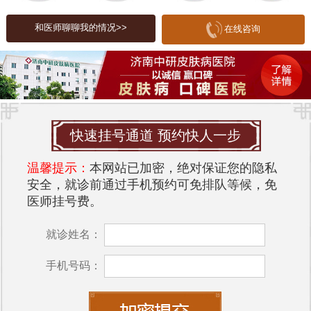
状腺功能异常等，也会引起全身瘙痒。
和医师聊聊我的情况>>
在线咨询
对于皮肤瘙痒的治疗，及时、正确的诊断是关键。
济南中研皮肤病医院
推荐
在济南，多家医院提供皮肤病治疗服务，其中
济南
中研皮肤病医院
以其专业的医疗团队和先进的医疗
设备，成为了许多患者的首选。
快速挂号通道 预约快人一步
1. **专业团队**：医院汇聚了一批在皮肤病研究和治
温馨提示：
本网站已加密，绝对保证您的隐私
疗领域享有盛誉的专家，能够针对不同类型的皮肤
安全，就诊前通过手机预约可免排队等候，免
瘙痒进行有效的诊断和治疗。
医师挂号费。
2. **先进设备**：医院配备了国际领先的皮肤检测设
就诊姓名：
备，包括皮肤镜、过敏原检测仪等，可以帮助医生
准确诊断病因。
手机号码：
3. **个性化治疗方案**：针对每位患者的具体情况，
医院提供个性化的治疗方案，确保患者获得最佳的