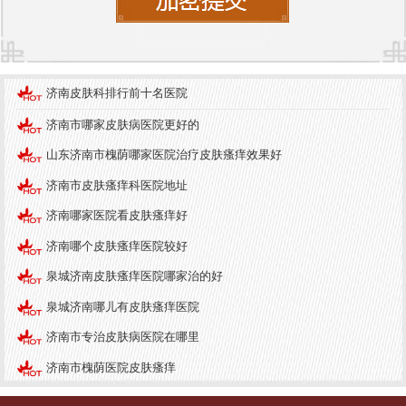
治疗效果。
医院服务
在患者服务方面，济南中研皮肤病医院致力于提供
济南皮肤科排行前十名医院
全方位的关怀。医院设有专门的咨询服务，患者可
济南市哪家皮肤病医院更好的
在就诊前进行在线咨询，获得专业的指导与建议。
山东济南市槐荫哪家医院治疗皮肤瘙痒效果好
此外，医院的就诊流程简洁明了，患者在门诊、住
济南市皮肤瘙痒科医院地址
院期间均能享受到温馨的服务，医护人员会定期跟
济南哪家医院看皮肤瘙痒好
踪患者的恢复情况，确保治疗效果。
济南哪个皮肤瘙痒医院较好
医院品牌
泉城济南皮肤瘙痒医院哪家治的好
济南中研皮肤病医院
以其高效的治疗效果和良好的
泉城济南哪儿有皮肤瘙痒医院
患者口碑，建立了良好的品牌形象。医院不仅在本
济南市专治皮肤病医院在哪里
地拥有良好的声誉，也吸引了来自全国各地的患者
求医。医院在各类皮肤病的研究和治疗方面，积极
济南市槐荫医院皮肤瘙痒
参与国内外学术交流，努力将先进的医学理念与技