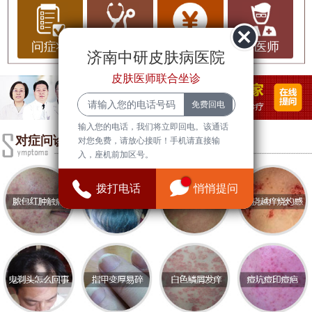
引起，如过敏、干燥、皮肤病或内科疾病等。它不
仅令人感到不适，还可能影响到生活质量和心理健
康。因此，选择一家专业、效果好的医院进行治疗
问症状
问治疗
问费用
问医师
济南中研皮肤病医院
尤为重要。
皮肤医师联合坐诊
皮肤瘙痒的基本常识
皮肤瘙痒的症状可以是局部或全身性的，且可能伴
输入您的电话，我们将立即回电。该通话
有红肿、脱屑、丘疹等表现。常见的原因包括：
对症问诊
对您免费，请放心接听！手机请直接输
入，座机前加区号。
1. **过敏反应**：接触某种物质后，皮肤可能出现过
敏，引起严重瘙痒。
拨打电话
悄悄提问
2. **皮肤干燥**：特别是在冬季或空气干燥的环境
中，皮肤失去水分会导致瘙痒。
3. **皮肤病**：如湿疹、银屑病、荨麻疹等疾病可导
致持续性瘙痒。
4. **内科疾病**：某些内科疾病，如肝病、肾病、甲