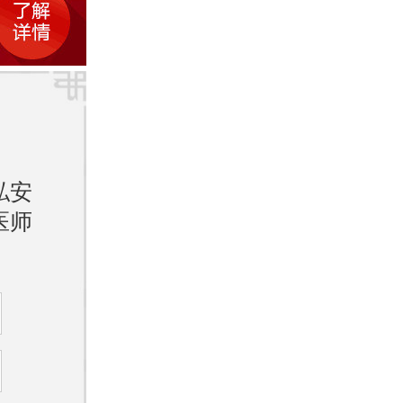
合中西医
到见
私安
师，擅长
医师
注于皮肤
。
师，擅长