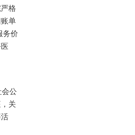
院严格
细账单
服务价
好医
社会公
座，关
等活