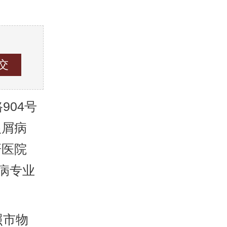
04号
银屑病
研医院
病专业
照市物