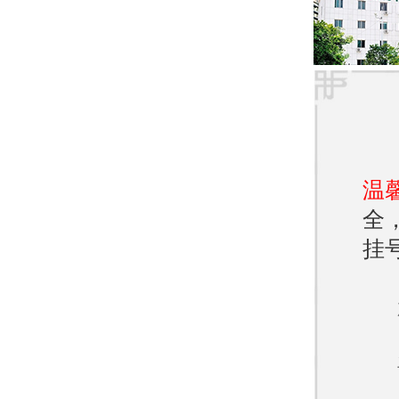
容和
4. 
治疗
解。
温
5. 
全
皮肤
挂
6. 
病的
7. 