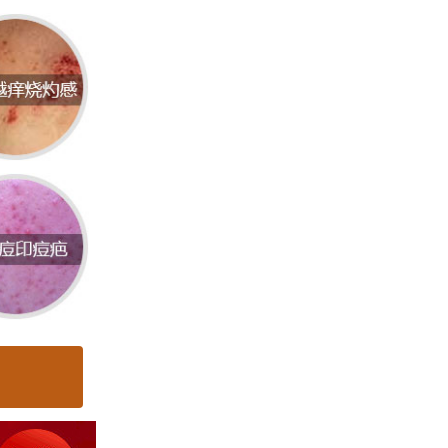
学术交
量的医
种皮肤
丰富的
，专注
。
于皮肤美