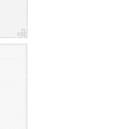
。
注于儿童
丰富经
师，擅长
面有独
主任，
肤健康