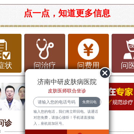
市皮肤科排行榜前十名医生
点一点，知道更多信息
国的医疗体系中，济南作为省会，拥有众
疗资源和专业的医生。皮肤科作为一个重
支，涉及到皮肤病的诊断、治疗和预防。
介绍济南市皮肤科排行榜前十名医生，并
症状
问治疗
问费用
问
康常识和护理建议。
济南中研皮肤病医院
皮肤医师联合坐诊
医疗水平
的医疗水平在全国范围内处于领先地位，
输入您的电话，我们将立即回电。该通话
对您免费，请放心接听！手机请直接输
规医院和众多专业的皮肤科医生。这里的
问诊
入，座机前加区号。