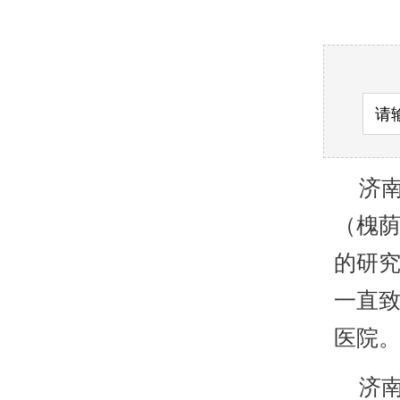
济南
（槐
的研
一直致
医院
济南