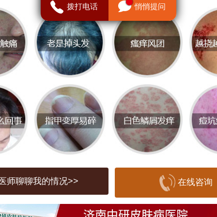
备扎实的医学基础，还常常参与国内外的
拨打电话
悄悄提问
紧跟医学前沿。患者在这里可以获得高质
务和个性化的治疗方案。
市皮肤科医生推荐
于坡** -
济南中研皮肤病医院
主任，擅长各
诊断与治疗，尤其在银屑病和湿疹方面有
经验。
李医生** -
济南中研皮肤病医院
副主任医师
肤肿瘤的早期诊断和治疗，深受患者信赖
医师聊聊我的情况>>
在线咨询
**于坡** - 济南中研皮肤病医院主任，致力