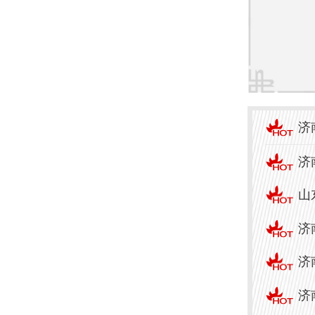
皮肤
8. 
皮肤
验。
济
9. 
济
皮肤
特疗
山
济
10.
济
专注
知识
济