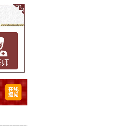
多优秀
要的医
本文将
提供一
医师
拥有多
医生不