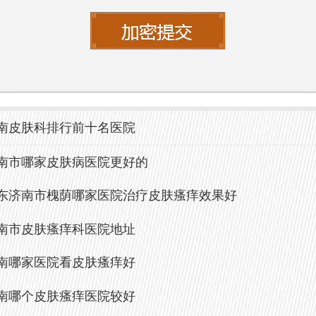
激光治疗和皮肤美容，深受年轻患者喜爱
**周医生** - 济南中研皮肤病医院主任，专
病的诊治，尤其在湿疹和皮肤感染方面有
南皮肤科排行前十名医院
**郑医生** - 济南中研皮肤病医院副主任医
南市哪家皮肤病医院更好的
病的综合治疗，尤其在白癜风和荨麻疹方
法。
东济南市槐荫哪家医院治疗皮肤瘙痒效果好
南市皮肤瘙痒科医院地址
 **何医生** - 济南市中研皮肤病医院皮肤科
南哪家医院看皮肤瘙痒好
于皮肤病的预防和健康教育，积极推广皮
。
南哪个皮肤瘙痒医院较好