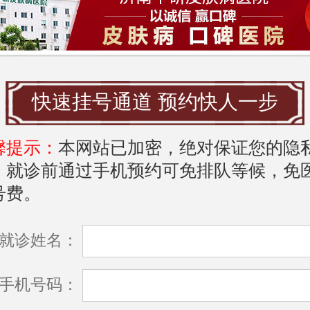
激光治疗，拥有多年的临床经验。
**赵医生** - 济南中研皮肤病医院主任，结
皮肤病，尤其在痤疮和皮肤过敏方面有独
快速挂号通道 预约快人一步
馨提示：
本网站已加密，绝对保证您的隐
**陈医生** - 济南中研皮肤病医院副主任医
，就诊前通过手机预约可免排队等候，免
感染和性传播疾病的诊治。
号费。
**刘医生** - 济南中研皮肤病医院主任，专
就诊姓名：
基础研究和临床应用，发表多篇学术论文
**孙医生** - 济南中研皮肤病医院副主任医
手机号码：