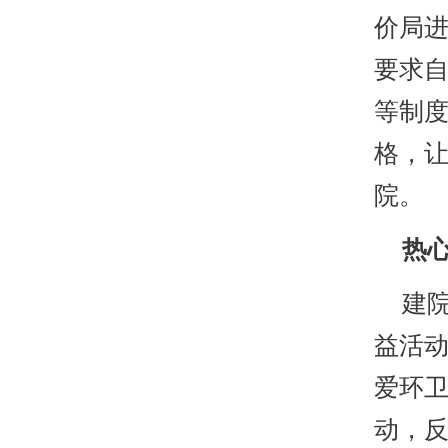
价局
要求
等制度
格，
院。
热心
建院
益活
爱环
动，