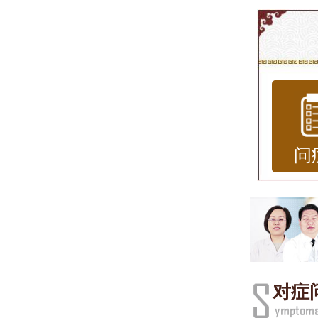
济南
在中
的医
学分
为您
问
些健
济南
济南
家正
对症