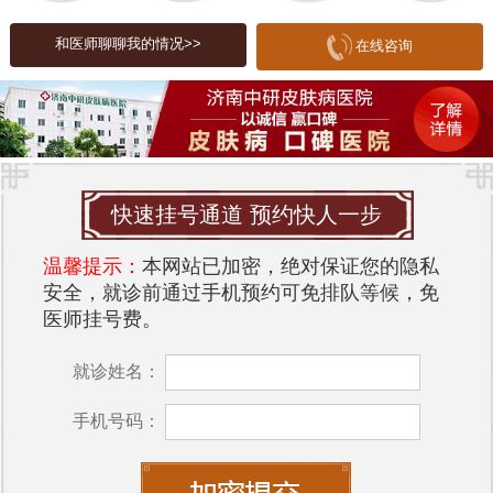
气滞会导致血液运行不畅，血液瘀滞于皮肤表层，
和医师聊聊我的情况>>
久而久之形成斑点。情绪抑郁、焦虑等情志失调问
在线咨询
题，容易引发肝气郁结，进一步加重气滞血瘀的状
态。
3. 痰湿蕴结
痰湿停滞于体内，会影响脾胃功能，导致毒素代谢
快速挂号通道 预约快人一步
不畅，皮肤排毒能力下降，色素沉着物质堆积，形
成黄褐斑。
温馨提示：
本网站已加密，绝对保证您的隐私
安全，就诊前通过手机预约可免排队等候，免
二、黄褐斑的调理方法
医师挂号费。
中医治疗黄褐斑注重整体调理，通过调整身体机
就诊姓名：
能，恢复气血平衡，从而达到去斑效果。以下是几
种常见的调理方法：
手机号码：
1. 调理肝肾，补益气血
肝肾虚弱是黄褐斑的主要病因，因此调理时应注重