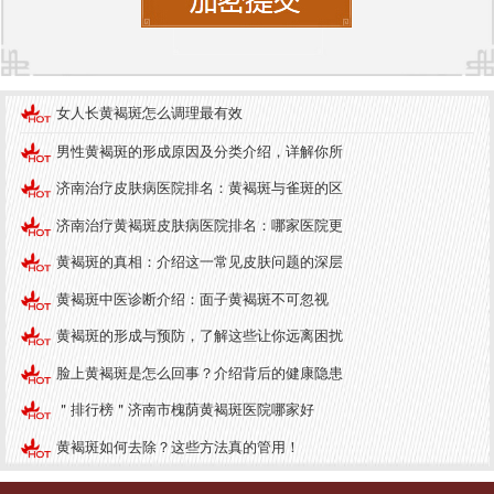
补益肝肾，增强气血运行。常用中药如熟地黄、山
药、茗菊等，具有补益肾阴、养肝明目的作用。此
外，饮食上应多吃一些补血的食物，如枸杞、当
女人长黄褐斑怎么调理最有效
归、黑芝麻等。
男性黄褐斑的形成原因及分类介绍，详解你所
2. 活血化瘀，行气和血
济南治疗皮肤病医院排名：黄褐斑与雀斑的区
气滞血瘀是黄褐斑形成的重要原因之一，因此在调
济南治疗黄褐斑皮肤病医院排名：哪家医院更
理时需要通过活血化瘀的方法，促进血液循环。常
黄褐斑的真相：介绍这一常见皮肤问题的深层
用的中药如川芎、红花、丹参等，具有活血化瘀、
行气和血的作用。同时，针灸推拿等方法也可以帮
黄褐斑中医诊断介绍：面子黄褐斑不可忽视
助缓解气滞，改善血液循环。
黄褐斑的形成与预防，了解这些让你远离困扰
3. 清热解毒，祛湿退斑
脸上黄褐斑是怎么回事？介绍背后的健康隐患
＂排行榜＂济南市槐荫黄褐斑医院哪家好
痰湿蕴结会导致毒素积聚，影响皮肤健康，因此在
调理时需要通过清热解毒、祛湿的方法，帮助排出
黄褐斑如何去除？这些方法真的管用！
体内毒素。常用的中药如黄芩、栀子、茵陈等，具