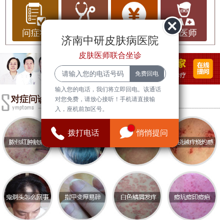
多见。中医将其称为“肝斑”或“肝肾虚斑”，认为其与
肝肾功能失调密切相关。黄褐斑的出现不仅影响美
观，还可能反映出身体内在的健康问题。因此，想
问症状
问治疗
问费用
问医师
济南中研皮肤病医院
要彻底去除黄褐斑，需要从病因入手，结合中医理
皮肤医师联合坐诊
论进行调理。
一、黄褐斑的中医病因
输入您的电话，我们将立即回电。该通话
在中医观点中，黄褐斑的形成主要与肝肾不足、气
对症问诊
对您免费，请放心接听！手机请直接输
入，座机前加区号。
滞血瘀、痰湿蕴结等因素有关。具体分析如下：
1. 肝肾不足
拨打电话
悄悄提问
肝主藏血，肾主灌注，两者功能失调时，血液运行
不畅，气血不足，容易导致皮肤出现斑点。尤其是
女性更易受到月经不调、劳损过重等因素的影响，
导致肝肾虚弱，色素沉着。
2. 气滞血瘀