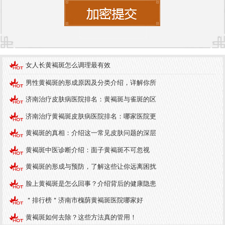
的治疗方法：
1. 防晒
防晒是预防和治疗黄褐斑的步。每天使用防晒霜，
选择广谱防晒系数较高的产品，并注意防晒帽和遮
女人长黄褐斑怎么调理最有效
阳伞的使用，避免紫外线对皮肤的进一步伤害。
男性黄褐斑的形成原因及分类介绍，详解你所
2. 美白产品
济南治疗皮肤病医院排名：黄褐斑与雀斑的区
使用含有美白成分的护肤品，如维生素C、烟酰胺、
济南治疗黄褐斑皮肤病医院排名：哪家医院更
熊果苷等，这些成分可以抑制黑色素的生成，从而
黄褐斑的真相：介绍这一常见皮肤问题的深层
减轻黄褐斑的颜色。
黄褐斑中医诊断介绍：面子黄褐斑不可忽视
3. 化学剥离
黄褐斑的形成与预防，了解这些让你远离困扰
化学剥离是一种通过使用特定化学物质去除皮肤表
脸上黄褐斑是怎么回事？介绍背后的健康隐患
层的治疗方法，可以减轻黄褐斑的颜色。然而，化
＂排行榜＂济南市槐荫黄褐斑医院哪家好
学剥离需要在专业医生的指导下进行，以免引发皮
黄褐斑如何去除？这些方法真的管用！