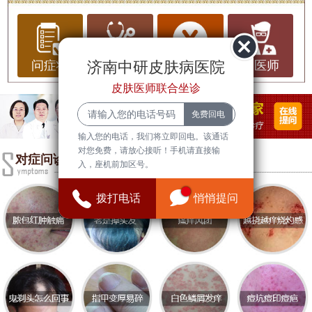
黄褐斑是一种常见的皮肤问题，尤其在女性中较为
普遍。它不仅影响面部美观，还可能引发自我意识
的困扰。那么，黄褐斑到底是怎么形成的？有哪些
济南中研皮肤病医院
问症状
问治疗
问费用
问医师
科学有效的治疗方法呢？今天，我们就来详细解析
皮肤医师联合坐诊
黄褐斑的形成原因和治疗方法。
黄褐斑的形成原因
输入您的电话，我们将立即回电。该通话
对您免费，请放心接听！手机请直接输
黄褐斑的形成是一个复杂的生物化学过程，主要与
对症问诊
入，座机前加区号。
以下几个因素有关：
拨打电话
悄悄提问
1. 遗传因素
遗传在黄褐斑的形成中起着重要作用。如果家族中
有黄褐斑患者，你患病的概率会大大增加。
2. 内分泌变化
内分泌失调，尤其是雌激素水平的波动，也是黄褐