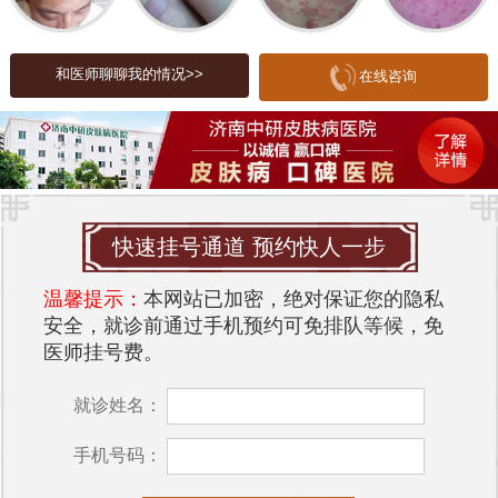
斑形成的主要原因之一。例如，怀孕、更年期或口
服避孕药的使用，都可能导致雌激素水平变化，从
和医师聊聊我的情况>>
而引发黄褐斑。
在线咨询
3. 紫外线照射
阳光中的紫外线是黄褐斑形成的主要外部诱因之
一。紫外线可以刺激皮肤中黑色素的生成，并导致
黑色素细胞的异常堆积，从而形成黄褐斑。
快速挂号通道 预约快人一步
4. 氧化应激
温馨提示：
本网站已加密，绝对保证您的隐私
氧化应激是由于自由基在体内过度积累，导致皮肤
安全，就诊前通过手机预约可免排队等候，免
细胞受损。这种损伤会影响黑色素的代谢，进而形
医师挂号费。
成黄褐斑。
就诊姓名：
黄褐斑的治疗方法
手机号码：
虽然黄褐斑的治疗较为复杂，但通过科学的方法和
耐心的治疗，仍然可以有效改善。以下是一些常见