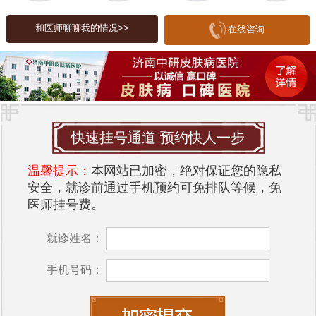
痕的增生。
和医师聊聊我的情况>>
在线咨询
医院服务
选择专业的医院进行疤痕修复是非常重要的。专业
医院通常拥有出色的设备和经验丰富的医生，能够
为患者提供个性化的治疗方案。在治疗前，医生会
对患者的皮肤状况进行详细评估，并根据具体情况
快速挂号通道 预约快人一步
制定合适的治疗计划。
温馨提示：
本网站已加密，绝对保证您的隐私
在
济南中研皮肤病医院
，医院提供多种疤痕修复服
安全，就诊前通过手机预约可免排队等候，免
务，包括激光治疗、冷冻疗法和药物注射等。医院
医师挂号费。
的医生团队由多位皮肤科专家组成，能够为患者提
供专业的咨询和治疗。
就诊姓名：
环境对皮肤的影响
手机号码：
皮肤的健康与外部环境密切相关。空气污染、紫外
线辐射、气候变化等因素都可能对皮肤造成伤害，