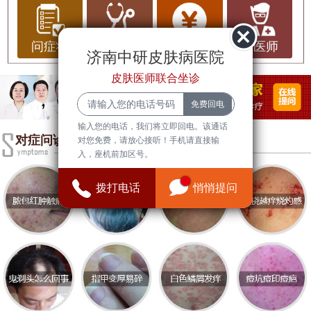
些情况下，点痣后可能会出现增生疤痕疙瘩。这种
情况不仅影响外观，还可能带来心理负担。将探讨
疤痕修复的基本常识、医院服务、环境对皮肤的影
问症状
问治疗
问费用
问医师
济南中研皮肤病医院
响，并推荐
济南中研皮肤病医院
，帮助您更好地预
皮肤医师联合坐诊
防和处理这一问题。
疤痕修复基本常识
输入您的电话，我们将立即回电。该通话
疤痕是皮肤在愈合过程中形成的纤维组织，增生疤
对症问诊
对您免费，请放心接听！手机请直接输
入，座机前加区号。
痕疙瘩则是由于皮肤过度愈合而产生的。了解疤痕
的形成机制是修复的第一步。常见的疤痕类型包括
拨打电话
悄悄提问
萎缩性疤痕、增生性疤痕和瘢痕疙瘩。对于增生疤
痕，及时的干预和治疗至关重要。
修复疤痕的方法有很多，包括激光治疗、微针疗
法、药物注射等。激光治疗可以有效减少疤痕的红
色和厚度，而微针疗法则通过刺激皮肤自我修复来
改善疤痕外观。药物注射如类固醇可以帮助减轻疤